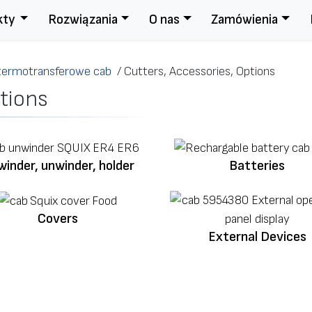
kty
Rozwiązania
O nas
Zamówienia
 termotransferowe cab
/
Cutters, Accessories, Options
tions
inder, unwinder, holder
Batteries
Covers
External Devices