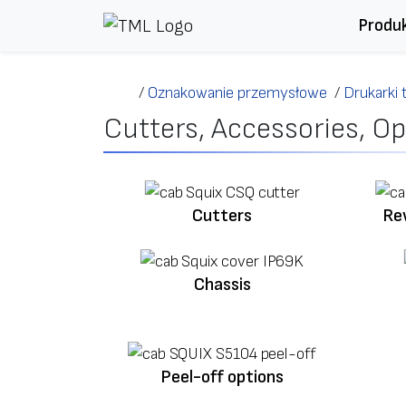
Przejdź do treści
Produ
/
Oznakowanie przemysłowe
/
Drukarki
Cutters, Accessories, Op
Cutters
Rew
Chassis
Peel-off options