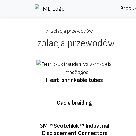
Przejdź do treści
Produ
/
Izolacja przewodów
Izolacja przewodów
Heat-shrinkable tubes
Cable braiding
3M™ Scotchlok™ Industrial
Displacement Connectors