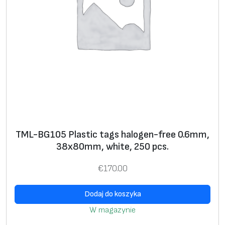
,
w
h
i
t
e
,
2
5
0
TML-BG105 Plastic tags halogen-free 0.6mm,
p
38x80mm, white, 250 pcs.
c
s
€
170.00
.
Dodaj do koszyka
W magazynie