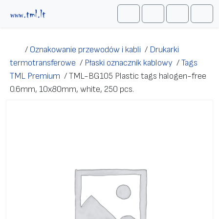
Przejdź do treści
Me
Cart
Search
Account
/
Oznakowanie przewodów i kabli
/
Drukarki
termotransferowe
/
Płaski oznacznik kablowy
/
Tags
TML Premium
/
TML-BG105 Plastic tags halogen-free
0.6mm, 10x80mm, white, 250 pcs.