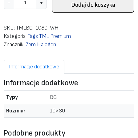
i
-
+
Dodaj do koszyka
l
o
ś
SKU:
TMLBG-1080-WH
ć
Kategoria:
Tags TML Premium
T
Znacznik:
Zero Halogen
M
L
Informacje dodatkowe
-
B
Informacje dodatkowe
G
1
Typy
BG
0
5
Rozmiar
10×80
P
l
Podobne produkty
a