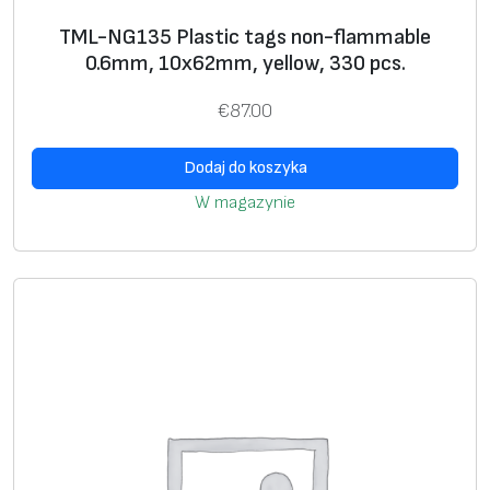
r
TML-NG135 Plastic tags non-flammable
e
0.6mm, 10x62mm, yellow, 330 pcs.
e
€
87.00
0
.
Dodaj do koszyka
6
W magazynie
m
m
,
1
0
x
8
0
m
m