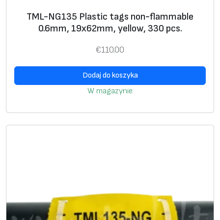
r
TML-NG135 Plastic tags non-flammable
e
0.6mm, 19x62mm, yellow, 330 pcs.
e
€
110.00
0
.
Dodaj do koszyka
6
W magazynie
m
m
,
1
9
x
8
0
m
m