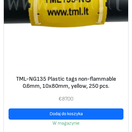
,
b
l
u
e
,
2
5
0
p
TML-NG135 Plastic tags non-flammable
c
0.6mm, 10x80mm, yellow, 250 pcs.
s
.
€
87.00
Dodaj do koszyka
W magazynie