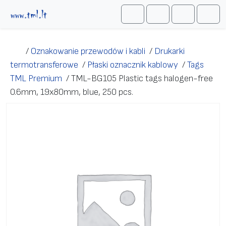
Przejdź do treści
Me
Cart
Search
Account
/
Oznakowanie przewodów i kabli
/
Drukarki
termotransferowe
/
Płaski oznacznik kablowy
/
Tags
TML Premium
/
TML-BG105 Plastic tags halogen-free
0.6mm, 19x80mm, blue, 250 pcs.