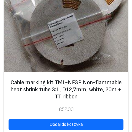
g
k
i
t
T
M
L
-
Z
H
Cable marking kit TML-NF3P Non-flammable
2
heat shrink tube 3:1, D12,7mm, white, 20m +
P
TT ribbon
H
€
52.00
a
l
Dodaj do koszyka
o