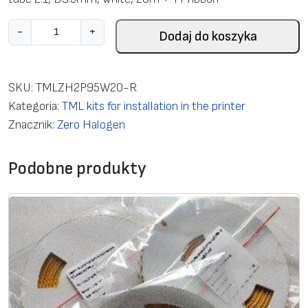
i
-
+
Dodaj do koszyka
l
o
ś
SKU:
TMLZH2P95W20-R
ć
Kategoria:
TML kits for installation in the printer
C
Znacznik:
Zero Halogen
a
b
Podobne produkty
l
e
m
a
r
k
i
n