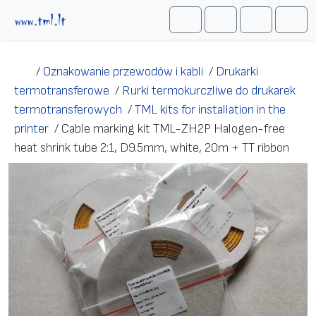
Przejdź do treści
Me
Cart
Search
Account
/
Oznakowanie przewodów i kabli
/
Drukarki
termotransferowe
/
Rurki termokurczliwe do drukarek
termotransferowych
/
TML kits for installation in the
printer
/
Cable marking kit TML-ZH2P Halogen-free
heat shrink tube 2:1, D9.5mm, white, 20m + TT ribbon