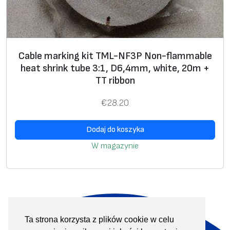
Cable marking kit TML-NF3P Non-flammable
heat shrink tube 3:1, D6,4mm, white, 20m +
TT ribbon
€
28.20
Dodaj do koszyka
W magazynie
Ta strona korzysta z plików cookie w celu
O nas
Produkty