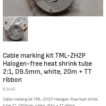
Cable marking kit TML-ZH2P
Halogen-free heat shrink tube
2:1, D9.5mm, white, 20m + TT
ribbon
€
34.40
Cable marking kit TML-ZH2P Halogen-free heat shrink
tube 2:1, D9.5mm, white, 20m + TT ribbon