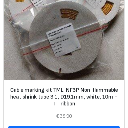
w
h
i
t
e
,
2
0
m
+
T
T
Cable marking kit TML-NF3P Non-flammable
r
heat shrink tube 3:1, D19.1mm, white, 10m +
i
TT ribbon
b
€
38.90
b
o