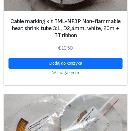
k
t
Cable marking kit TML-NF3P Non-flammable
u
heat shrink tube 3:1, D2,4mm, white, 20m +
b
TT ribbon
e
2
€
19.50
:
1
Dodaj do koszyka
,
W magazynie
D
9
.
5
m
m
,