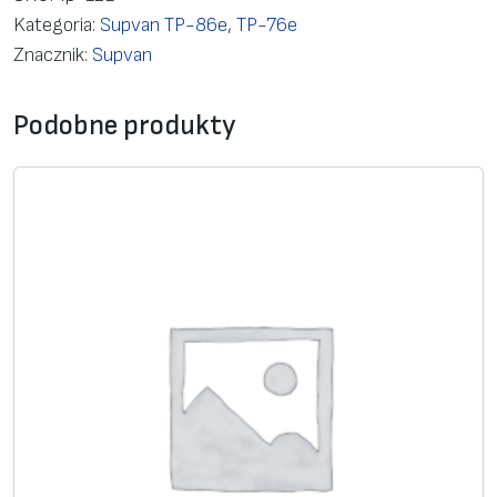
ć
Kategoria:
Supvan TP-86e, TP-76e
C
Znacznik:
Supvan
u
t
Podobne produkty
t
e
r
s
e
t
f
o
r
S
u
p