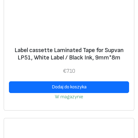
v
a
n
T
P
p
Label cassette Laminated Tape for Supvan
r
LP51, White Label / Black Ink, 9mm*8m
i
n
€
7.10
t
e
Dodaj do koszyka
r
W magazynie
s