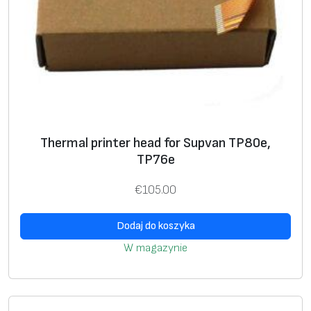
Thermal printer head for Supvan TP80e,
TP76e
€
105.00
Dodaj do koszyka
W magazynie