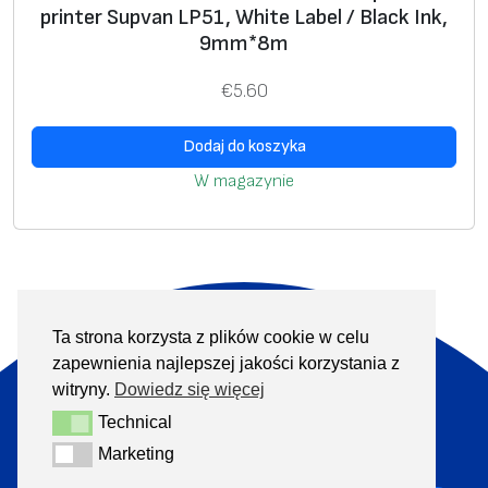
printer Supvan LP51, White Label / Black Ink,
9mm*8m
€
5.60
Dodaj do koszyka
W magazynie
Ta strona korzysta z plików cookie w celu
O nas
Produkty
zapewnienia najlepszej jakości korzystania z
Informacje
Kontakt
witryny.
Dowiedz się więcej
Technical
Technical
+370 313 41133
Marketing
Marketing