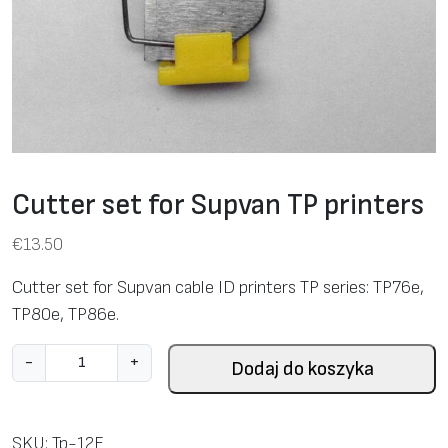
Cutter set for Supvan TP printers
€
13.50
Cutter set for Supvan cable ID printers TP series: TP76e,
TP80e, TP86e.
i
-
+
Dodaj do koszyka
l
o
ś
SKU:
Tp-12E