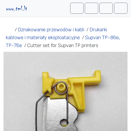
Przejdź do treści
Me
Cart
Search
Account
/
Oznakowanie przewodów i kabli
/
Drukarki
kablowe i materiały eksploatacyjne
/
Supvan TP-86e,
TP-76e
/
Cutter set for Supvan TP printers