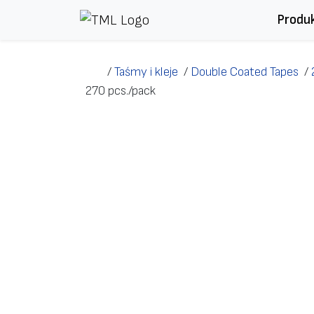
Przejdź do treści
Produ
/
Taśmy i kleje
/
Double Coated Tapes
/
270 pcs./pack