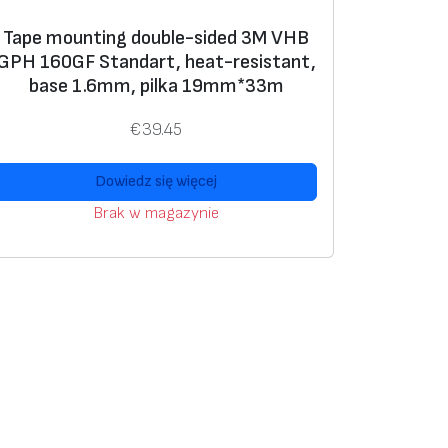
Tape mounting double-sided 3M VHB
GPH 160GF Standart, heat-resistant,
base 1.6mm, pilka 19mm*33m
€
39.45
Dowiedz się więcej
Brak w magazynie