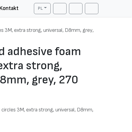
Kontakt
PL
Cart
Search
Account
es 3M, extra strong, universal, D8mm, grey,
ed adhesive foam
extra strong,
D8mm, grey, 270
circles 3M, extra strong, universal, D8mm,