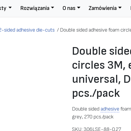
kty
Rozwiązania
O nas
Zamówienia
2-sided adhesive die-cuts
/
Double sided adhesive foam circl
Double sid
circles 3M, 
universal, 
pcs./pack
Double sided
adhesive
foam 
grey, 270 pcs./pack
SKU:
306LSE-88-0.27