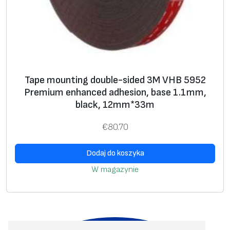
Tape mounting double-sided 3M VHB 5952
Premium enhanced adhesion, base 1.1mm,
black, 12mm*33m
€
80.70
Dodaj do koszyka
W magazynie