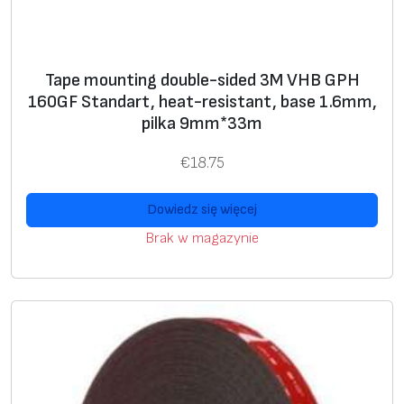
a
1
:
2
€
3
Tape mounting double-sided 3M VHB GPH
1
.
160GF Standart, heat-resistant, base 1.6mm,
6
0
pilka 9mm*33m
0
0
.
.
€
18.75
7
0
Dowiedz się więcej
.
Brak w magazynie