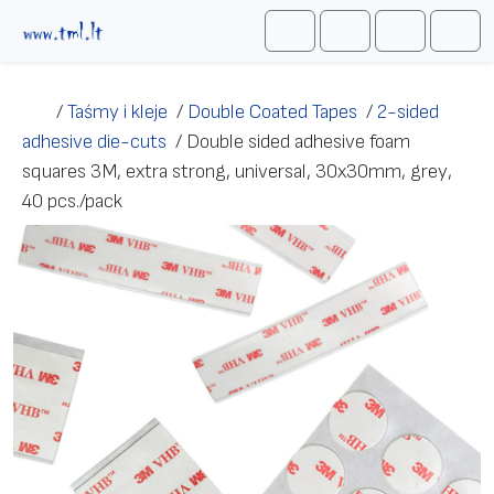
Przejdź do treści
Me
Cart
Search
Account
/
Taśmy i kleje
/
Double Coated Tapes
/
2-sided
adhesive die-cuts
/
Double sided adhesive foam
squares 3M, extra strong, universal, 30x30mm, grey,
40 pcs./pack