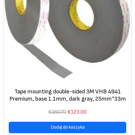
Tape mounting double-sided 3M VHB 4941
Premium, base 1.1mm, dark gray, 25mm*33m
P
A
€
160.70
€
123.00
i
k
Dodaj do koszyka
e
t