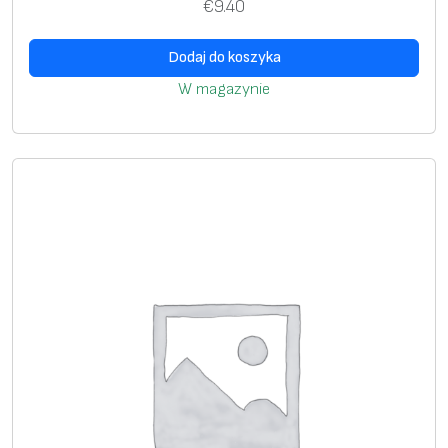
€
9.40
m
m
Dodaj do koszyka
*
W magazynie
8
m