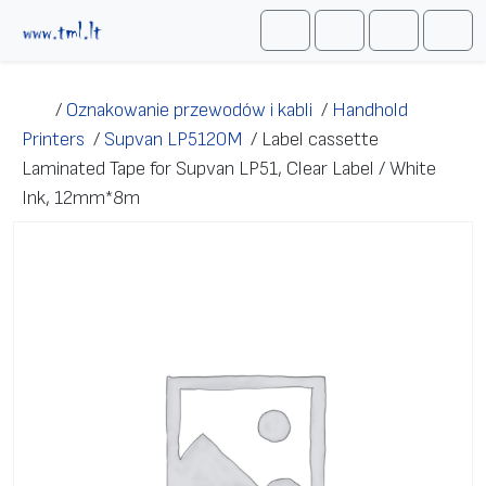
Przejdź do treści
Me
Cart
Search
Account
/
Oznakowanie przewodów i kabli
/
Handhold
Printers
/
Supvan LP5120M
/
Label cassette
Laminated Tape for Supvan LP51, Clear Label / White
Ink, 12mm*8m