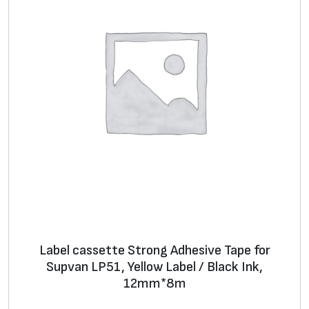
L
a
b
e
l
/
W
h
i
t
e
I
n
k
Label cassette Strong Adhesive Tape for
Supvan LP51, Yellow Label / Black Ink,
,
12mm*8m
1
2