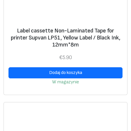
S
u
p
Label cassette Non-Laminated Tape for
v
printer Supvan LP51, Yellow Label / Black Ink,
a
12mm*8m
n
L
€
5.90
P
5
Dodaj do koszyka
1
W magazynie
,
C
l
e
a
r