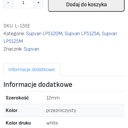
i
-
+
Dodaj do koszyka
l
o
ś
SKU:
L-135E
ć
Kategorie:
Supvan LP5120M
,
Supvan LP5125A
,
Supvan
L
LP5125M
a
Znacznik:
Supvan
b
e
Informacje dodatkowe
l
c
Informacje dodatkowe
a
s
Szerokość
12mm
s
e
Kolor
przezroczysty
t
Kolor druku
white
t