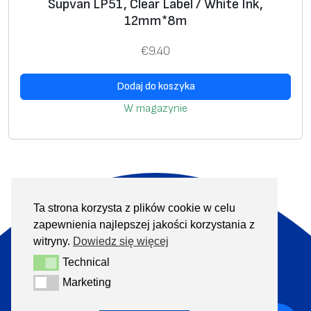
Supvan LP51, Clear Label / White Ink,
12mm*8m
€
9.40
Dodaj do koszyka
W magazynie
Ta strona korzysta z plików cookie w celu
O nas
Produkty
zapewnienia najlepszej jakości korzystania z
Informacje
Kontakt
witryny.
Dowiedz się więcej
Technical
Technical
+370 313 41133
Marketing
Marketing