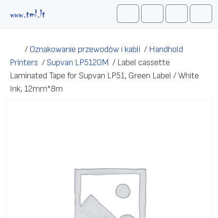
Przejdź do treści
Me
Cart
Search
Account
/
Oznakowanie przewodów i kabli
/
Handhold
Printers
/
Supvan LP5120M
/
Label cassette
Laminated Tape for Supvan LP51, Green Label / White
Ink, 12mm*8m