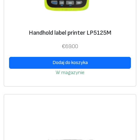
S
u
p
Handhold label printer LP5125M
v
a
€
69.00
n
L
Dodaj do koszyka
P
W magazynie
5
1
,
G
r
e
e
n