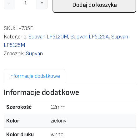
i
-
+
Dodaj do koszyka
l
o
ś
SKU:
L-735E
ć
Kategorie:
Supvan LP5120M
,
Supvan LP5125A
,
Supvan
L
LP5125M
a
Znacznik:
Supvan
b
e
Informacje dodatkowe
l
c
Informacje dodatkowe
a
s
Szerokość
12mm
s
e
Kolor
zielony
t
Kolor druku
white
t