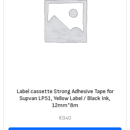
L
a
b
e
l
/
W
h
i
t
e
I
Label cassette Strong Adhesive Tape for
n
Supvan LP51, Yellow Label / Black Ink,
k
12mm*8m
,
€
9.40
1
2