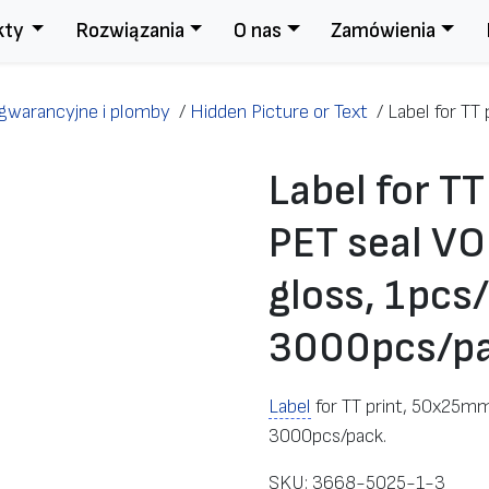
kty
Rozwiązania
O nas
Zamówienia
 gwarancyjne i plomby
/
Hidden Picture or Text
/
Label for TT
Label for T
PET seal VO
gloss, 1pcs
3000pcs/pa
Label
for TT print, 50x25mm
3000pcs/pack.
SKU:
3668-5025-1-3