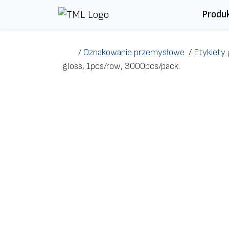
Przejdź do treści
Produ
/
Oznakowanie przemysłowe
/
Etykiety
gloss, 1pcs/row, 3000pcs/pack.