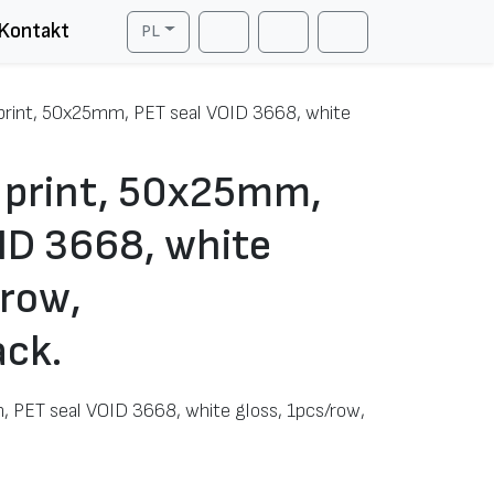
Kontakt
PL
Cart
Search
Account
 print, 50x25mm, PET seal VOID 3668, white
T print, 50x25mm,
ID 3668, white
/row,
ck.
, PET seal VOID 3668, white gloss, 1pcs/row,