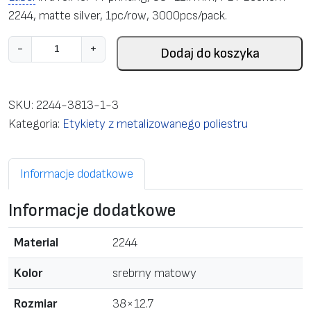
2244, matte silver, 1pc/row, 3000pcs/pack.
i
-
+
Dodaj do koszyka
l
o
ś
SKU:
2244-3813-1-3
ć
Kategoria:
Etykiety z metalizowanego poliestru
L
a
Informacje dodatkowe
b
e
Informacje dodatkowe
l
i
Material
2244
n
a
Kolor
srebrny matowy
r
Rozmiar
38×12.7
o