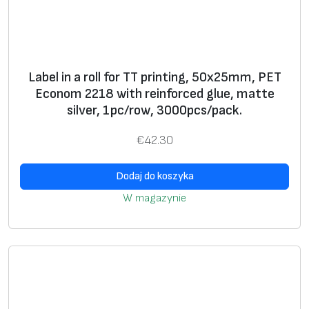
3
8
x
1
Label in a roll for TT printing, 50x25mm, PET
2
Econom 2218 with reinforced glue, matte
.
silver, 1pc/row, 3000pcs/pack.
7
m
€
42.30
m
,
Dodaj do koszyka
P
W magazynie
E
T
E
c
o
n