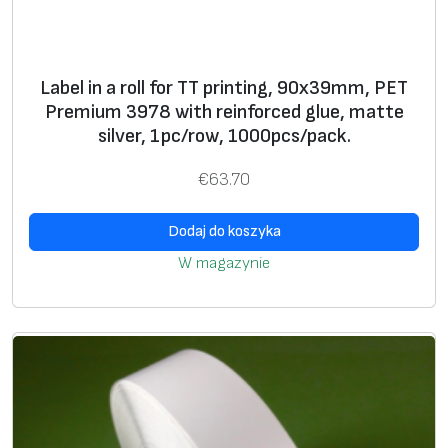
s
/
p
Label in a roll for TT printing, 90x39mm, PET
a
Premium 3978 with reinforced glue, matte
c
silver, 1pc/row, 1000pcs/pack.
k
.
€
63.70
Dodaj do koszyka
W magazynie