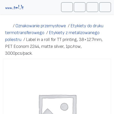
Przejdź do treści
Me
Cart
Search
Account
/
Oznakowanie przemysłowe
/
Etykiety do druku
termotransferowego
/
Etykiety z metalizowanego
poliestru
/
Label in a roll for TT printing, 38×12.7mm,
PET Econom 2244, matte silver, 1pc/row,
3000pcs/pack.