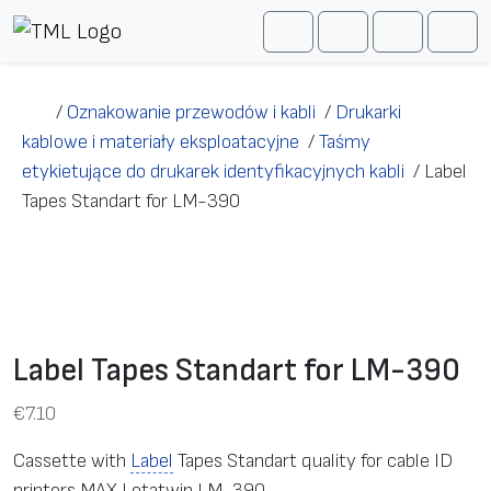
Przejdź do treści
Me
Cart
Search
Account
/
Oznakowanie przewodów i kabli
/
Drukarki
kablowe i materiały eksploatacyjne
/
Taśmy
etykietujące do drukarek identyfikacyjnych kabli
/
Label
Tapes Standart for LM-390
Label Tapes Standart for LM-390
€
7.10
Cassette with
Label
Tapes Standart quality for cable ID
printers MAX Letatwin LM-390.