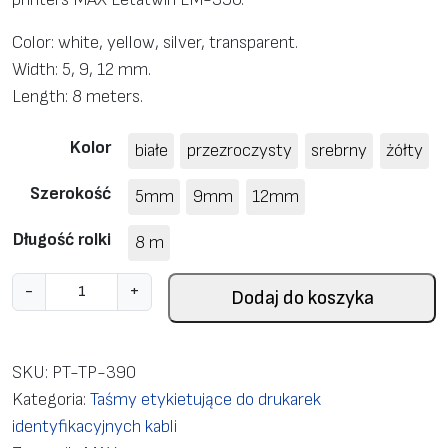
Color: white, yellow, silver, transparent.
Width: 5, 9, 12 mm.
Length: 8 meters.
Kolor
białe
przezroczysty
srebrny
żółty
Szerokość
5mm
9mm
12mm
Długość rolki
8 m
i
-
+
Dodaj do koszyka
l
o
ś
SKU:
PT-TP-390
ć
Kategoria:
Taśmy etykietujące do drukarek
L
identyfikacyjnych kabli
a