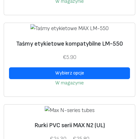
W magazynie
4
e
.
w
5
a
0
r
d
i
T
Taśmy etykietowe kompatybilne LM-550
o
a
e
€
n
€
5.90
n
1
t
p
6
ó
Wybierz opcje
r
.
w
W magazynie
o
5
.
d
0
O
u
p
k
c
t
j
T
Rurki PVC serii MAX N2 (UL)
m
e
e
a
Z
€
24.30
–
€
25.80