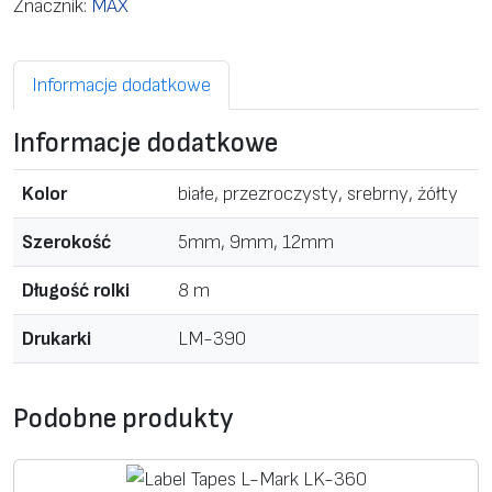
Znacznik:
MAX
b
e
Informacje dodatkowe
l
T
Informacje dodatkowe
a
p
Kolor
białe, przezroczysty, srebrny, żółty
e
s
Szerokość
5mm, 9mm, 12mm
S
Długość rolki
8 m
t
a
Drukarki
LM-390
n
d
Podobne produkty
a
r
t