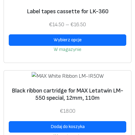
f
T
Label tapes cassette for LK-360
o
e
r
Z
€
14.50
–
€
16.50
n
L
a
p
M
Wybierz opcje
k
r
-
r
W magazynie
o
3
e
d
9
s
u
0
c
k
e
t
n
Black ribbon cartridge for MAX Letatwin LM-
m
:
550 special, 12mm, 110m
a
o
w
€
18.00
d
i
€
e
Dodaj do koszyka
1
l