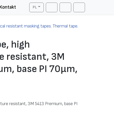
Kontakt
PL
Cart
Search
Account
al resistant masking tapes. Thermal tape.
e, high
 resistant, 3M
um, base PI 70μm,
m
ture resistant, 3M 5413 Premium, base PI