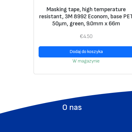
Masking tape, high temperature
resistant, 3M 8992 Econom, base РЕ
50μm, green, 9.0mm x 66m
€
4.50
Dodaj do koszyka
W magazynie
O nas