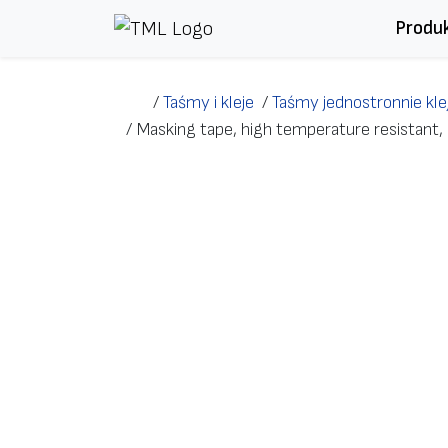
Przejdź do treści
Produ
/
Taśmy i kleje
/
Taśmy jednostronnie kle
/
Masking tape, high temperature resistan