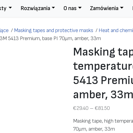
kty
Rozwiązania
O nas
Zamówienia
jące
/
Masking tapes and protective masks
/
Heat and chemic
t, 3M 5413 Premium, base PI 70μm, amber, 33m
Masking tap
temperature
5413 Premi
amber, 33
Z
€
29.40
–
€
81.50
a
Masking tape, high tempera
k
70μm, amber, 33m
r