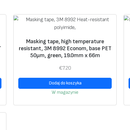
€
p
8
e
1
,
.
h
5
i
Masking tape, high temperature
0
g
Т
resistant, 3M 8992 Econom, base РЕТ
h
50μm, green, 19.0mm x 66m
t
e
€
7.20
m
p
Dodaj do koszyka
e
W magazynie
r
a
t
u
r