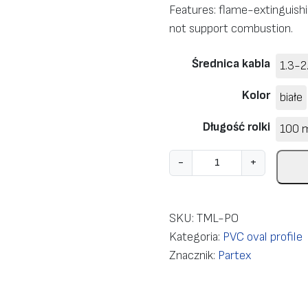
n
Features: flame-extinguish
:
not support combustion.
o
d
Średnica kabla
1.3-
€
Kolor
białe
9
0
Długość rolki
100 
.
7
i
-
+
0
l
d
o
o
ś
SKU:
TML-PO
€
ć
Kategoria:
PVC oval profile
1
F
Znacznik:
Partex
2
l
0
a
.
m