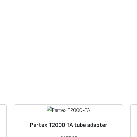
o
f
i
l
e
T
M
L
-
P
O
Partex T2000 TA tube adapter