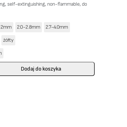
ing, self-extinguishing, non-flammable, do
2.2mm
2.0-2.8mm
2.7-4.0mm
żółty
m
Dodaj do koszyka