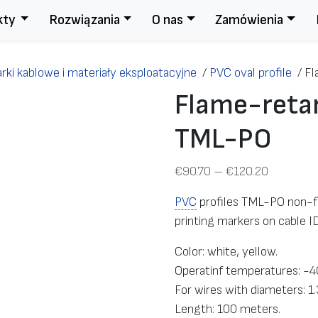
kty
Rozwiązania
O nas
Zamówienia
rki kablowe i materiały eksploatacyjne
/
PVC oval profile
/
Fl
Flame-retar
TML-PO
Z
€
90.70
–
€
120.20
a
PVC
profiles TML-PO non-fl
k
printing markers on cable ID
r
e
Color: white, yellow.
s
Operatinf temperatures: -
c
For wires with diameters: 1
e
Length: 100 meters.