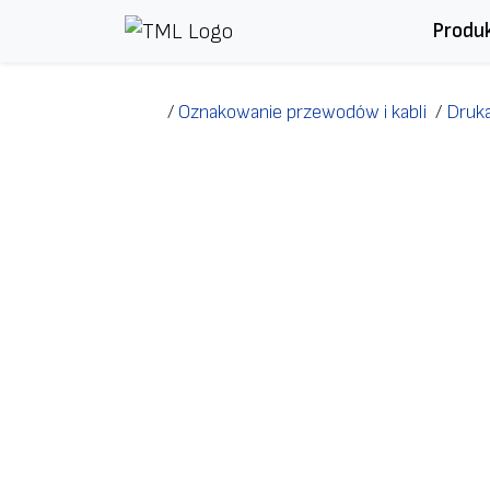
Przejdź do treści
Produ
/
Oznakowanie przewodów i kabli
/
Druka