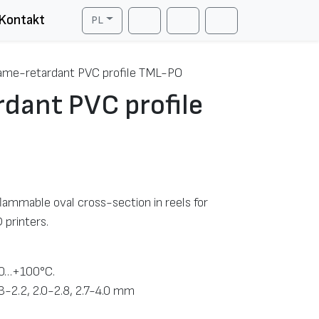
Kontakt
PL
Cart
Search
Account
ame-retardant PVC profile TML-PO
dant PVC profile
ammable oval cross-section in reels for
 printers.
40…+100°С.
.3-2.2, 2.0-2.8, 2.7-4.0 mm