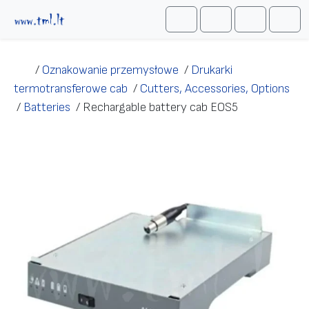
Przejdź do treści
Me
Cart
Search
Account
/
Oznakowanie przemysłowe
/
Drukarki
termotransferowe cab
/
Cutters, Accessories, Options
/
Batteries
/
Rechargable battery cab EOS5