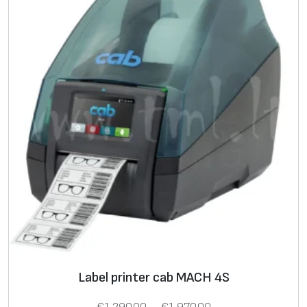
T
Label printer cab MACH 4S
e
Z