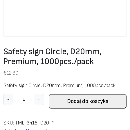
Safety sign Circle, D20mm,
Premium, 1000pcs./pack
€
12.30
Safety sign Circle, D20mm, Premium, 1000pcs./pack
i
-
+
Dodaj do koszyka
l
o
ś
SKU:
TML-3418-D20-*
ć