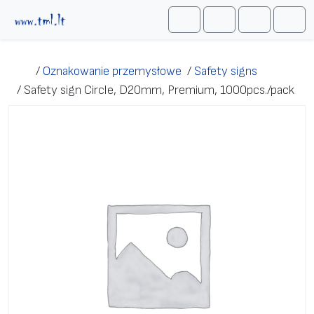
Przejdź do treści
Me
Cart
Search
Account
/
Oznakowanie przemysłowe
/
Safety signs
/
Safety sign Circle, D20mm, Premium, 1000pcs./pack