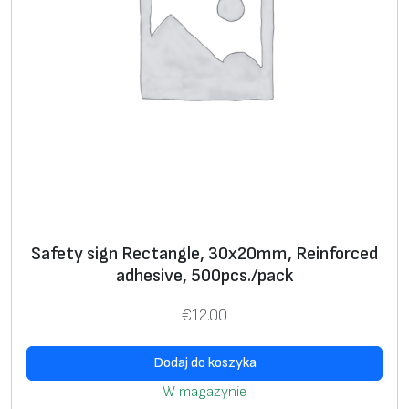
,
D
2
0
m
m
,
P
r
e
Safety sign Rectangle, 30х20mm, Reinforced
m
adhesive, 500pcs./pack
i
u
€
12.00
m
,
Dodaj do koszyka
1
W magazynie
0