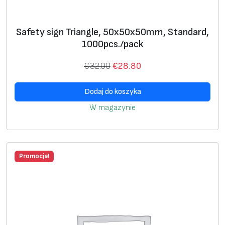
Safety sign Triangle, 50х50х50mm, Standard,
1000pcs./pack
P
A
€
32.00
€
28.80
i
k
Dodaj do koszyka
e
t
r
u
W magazynie
w
a
o
l
t
n
Promocja!
n
a
a
c
c
e
e
n
n
a