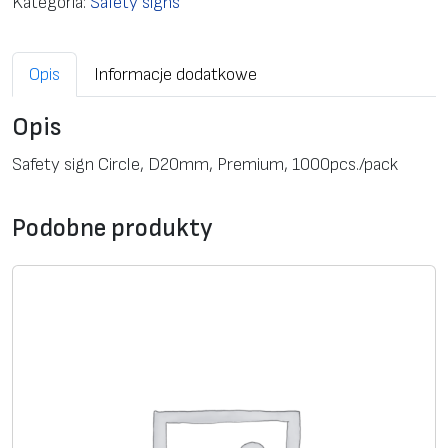
Kategoria:
Safety signs
S
a
Opis
Informacje dodatkowe
f
e
Opis
t
y
Safety sign Circle, D20mm, Premium, 1000pcs./pack
s
i
Podobne produkty
g
n
C
i
r
c
l
e