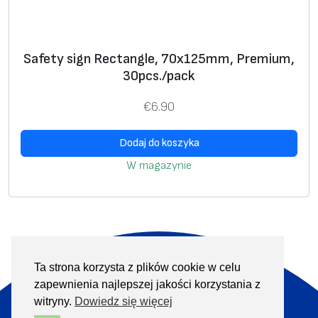
a
2
:
8
€
.
Safety sign Rectangle, 70x125mm, Premium,
3
8
30pcs./pack
2
0
.
.
€
6.90
0
0
Dodaj do koszyka
.
W magazynie
Ta strona korzysta z plików cookie w celu
O nas
Produkty
zapewnienia najlepszej jakości korzystania z
Informacje
Kontakt
witryny.
Dowiedz się więcej