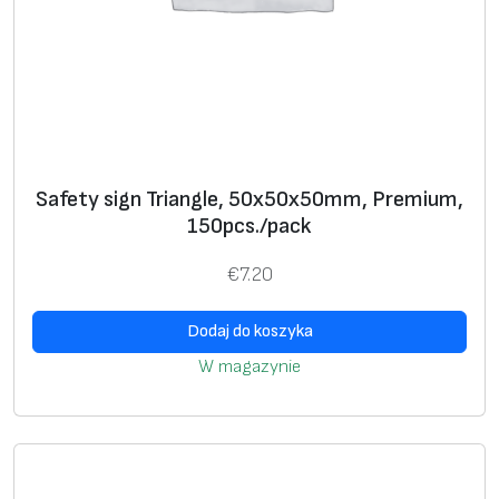
/
p
a
c
k
Safety sign Triangle, 50х50х50mm, Premium,
150pcs./pack
€
7.20
Dodaj do koszyka
W magazynie