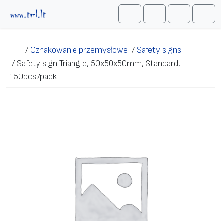
Przejdź do treści
Me
Cart
Search
Account
/
Oznakowanie przemysłowe
/
Safety signs
/
Safety sign Triangle, 50х50х50mm, Standard,
150pcs./pack