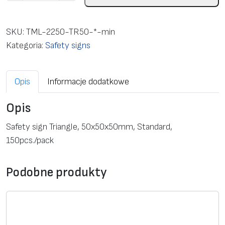
l
o
ś
SKU:
TML-2250-TR50-*-min
ć
Kategoria:
Safety signs
S
a
Opis
Informacje dodatkowe
f
e
Opis
t
y
Safety sign Triangle, 50х50х50mm, Standard,
s
150pcs./pack
i
g
Podobne produkty
n
T
r
i