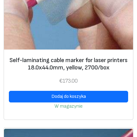
0
х
3
4
.
0
m
Self-laminating cable marker for laser printers
m
18.0х44.0mm, yellow, 2700/box
,
y
€
173.00
e
l
Dodaj do koszyka
l
W magazynie
o
w
,
3