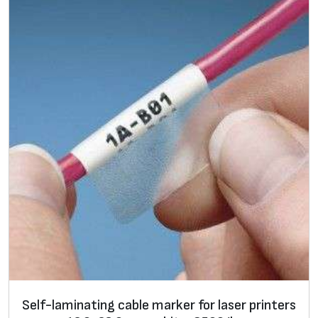
1
5
0
/
b
o
x
Self-laminating cable marker for laser printers