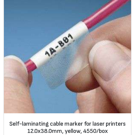
i
n
g
c
a
b
l
e
m
a
r
k
e
r
f
Self-laminating cable marker for laser printers
o
12.0х38.0mm, yellow, 4550/box
r