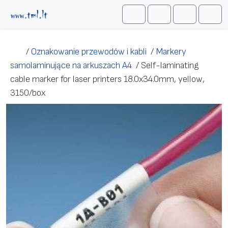
Przejdź do treści
Me
Cart
Search
Account
/
Oznakowanie przewodów i kabli
/
Markery
samolaminujące na arkuszach A4
/
Self-laminating
cable marker for laser printers 18.0х34.0mm, yellow,
3150/box