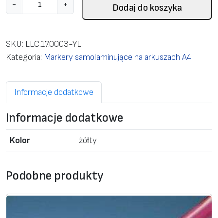
i
-
+
Dodaj do koszyka
l
o
ś
SKU:
LLC.17.0003-YL
ć
Kategoria:
Markery samolaminujące na arkuszach A4
S
e
Informacje dodatkowe
l
f
Informacje dodatkowe
-
l
Kolor
żółty
a
m
i
Podobne produkty
n
a
t