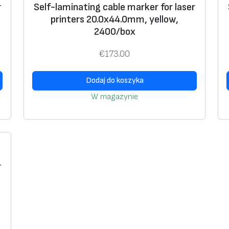
r
Self-laminating cable marker for laser
n
printers 20.0х44.0mm, yellow,
g
2400/box
c
a
€
173.00
b
l
Dodaj do koszyka
e
W magazynie
m
a
r
k
e
r
r
f
o
r