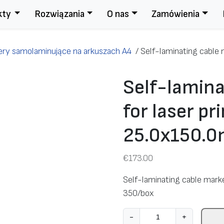
kty
Rozwiązania
O nas
Zamówienia
ry samolaminujące na arkuszach A4
/
Self-laminating cable 
Self-lamina
for laser pr
25.0х150.0
€
173.00
Self-laminating cable marke
350/box
i
-
+