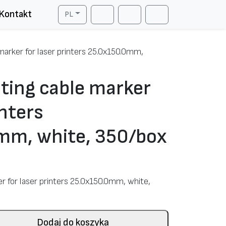
Kontakt
PL
Cart
Search
Account
marker for laser printers 25.0х150.0mm,
ting cable marker
inters
mm, white, 350/box
r for laser printers 25.0х150.0mm, white,
Dodaj do koszyka