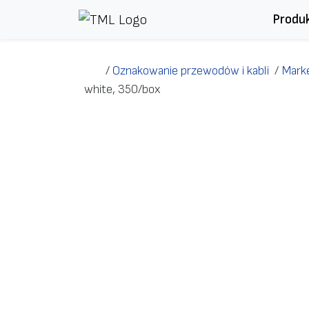
Przejdź do treści
Produ
/
Oznakowanie przewodów i kabli
/
Marke
white, 350/box