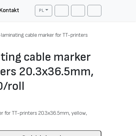
Kontakt
PL
Cart
Search
Account
-laminating cable marker for TT-printers
ting cable marker
ters 20.3х36.5mm,
/roll
er for TT-printers 20.3х36.5mm, yellow,