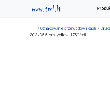
Przejdź do treści
Produ
/
Oznakowanie przewodów i kabli
/
Druka
20.3х36.5mm, yellow, 1750/roll