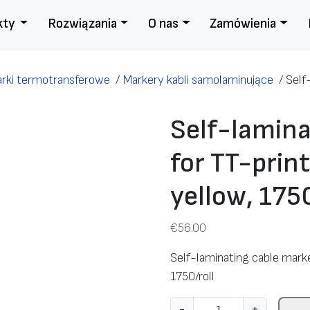
kty
Rozwiązania
O nas
Zamówienia
rki termotransferowe
/
Markery kabli samolaminujące
/
Self
Self-lamina
for TT-prin
yellow, 1750
€
56.00
Self-laminating cable mark
1750/roll
i
-
+