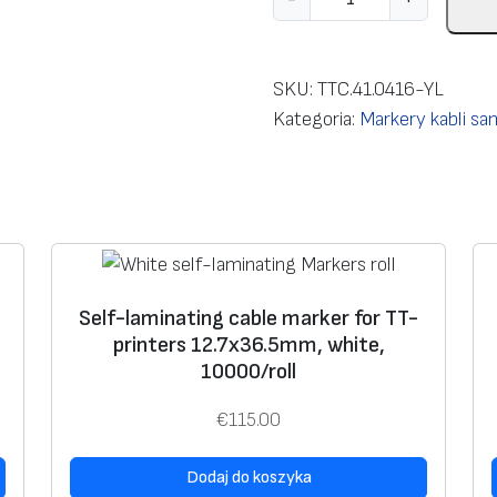
l
o
ś
SKU:
TTC.41.0416-YL
ć
Kategoria:
Markery kabli s
S
e
l
f
-
l
Self-laminating cable marker for TT-
a
printers 12.7х36.5mm, white,
m
10000/roll
i
n
€
115.00
a
t
Dodaj do koszyka