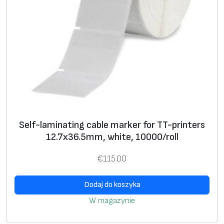
0
/
r
o
l
l
Self-laminating cable marker for TT-printers
12.7х36.5mm, white, 10000/roll
€
115.00
Dodaj do koszyka
W magazynie