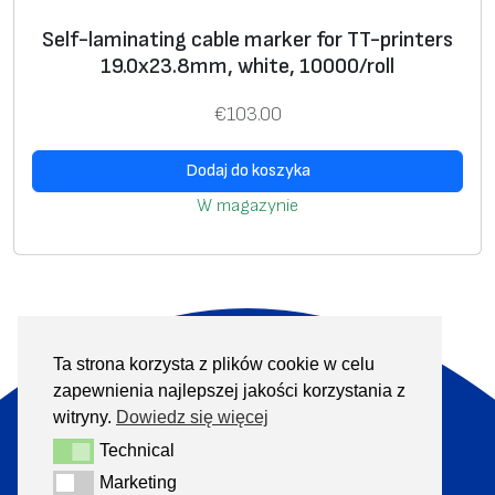
Self-laminating cable marker for TT-printers
19.0х23.8mm, white, 10000/roll
€
103.00
Dodaj do koszyka
W magazynie
Ta strona korzysta z plików cookie w celu
O nas
Produkty
zapewnienia najlepszej jakości korzystania z
Informacje
Kontakt
witryny.
Dowiedz się więcej
Technical
Technical
+370 313 41133
Marketing
Marketing