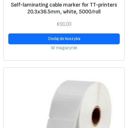
9
Self-laminating cable marker for TT-printers
5
20.3х36.5mm, white, 5000/roll
.
€
91.00
3
m
Dodaj do koszyka
m
W magazynie
,
y
e
l
l
o
w
,
3
0
0