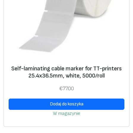
i
n
g
c
a
b
l
e
Self-laminating cable marker for TT-printers
m
25.4х36.5mm, white, 5000/roll
a
r
€
77.00
k
e
Dodaj do koszyka
r
W magazynie
f
o
r