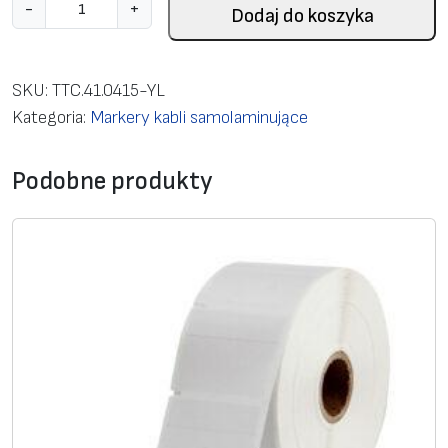
i
-
+
Dodaj do koszyka
l
o
ś
SKU:
TTC.41.0415-YL
ć
Kategoria:
Markery kabli samolaminujące
S
e
Podobne produkty
l
f
-
l
a
m
i
n
a
t