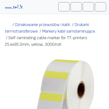
Przejdź do treści
Me
Cart
Search
Account
/
Oznakowanie przewodów i kabli
/
Drukarki
termotransferowe
/
Markery kabli samolaminujące
/
Self-laminating cable marker for TT-printers
25.4х95.3mm, yellow, 3000/roll