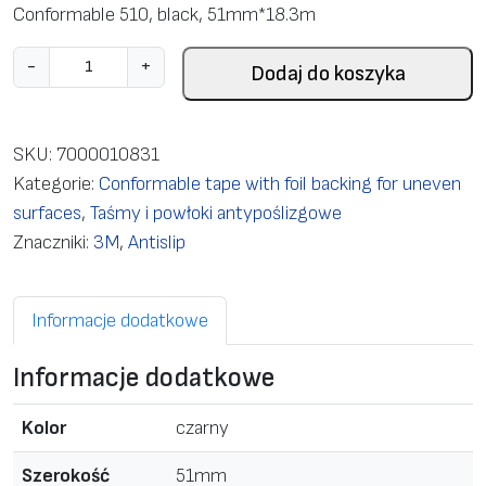
Conformable 510, black, 51mm*18.3m
i
-
+
Dodaj do koszyka
l
o
ś
SKU:
7000010831
ć
Kategorie:
Conformable tape with foil backing for uneven
S
surfaces
,
Taśmy i powłoki antypoślizgowe
l
Znaczniki:
3M
,
Antislip
i
p
Informacje dodatkowe
-
R
Informacje dodatkowe
e
s
Kolor
czarny
i
s
Szerokość
51mm