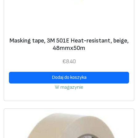
0
4
1
2
5
Masking tape, 3M 501E Heat-resistant, beige,
7
48mmx50m
€
8.40
Dodaj do koszyka
W magazynie