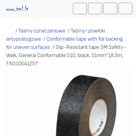
Przejdź do treści
Me
Cart
Search
Account
/
Taśmy oznaczeniowe
/
Taśmy i powłoki
antypoślizgowe
/
Conformable tape with foil backing
for uneven surfaces
/
Slip-Resistant tape 3M Safety-
Walk, General Conformable 510, black, 51mm*18.3m,
FN510041257