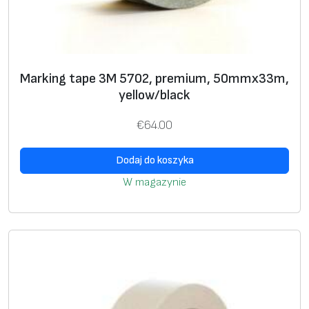
W
a
l
k
Marking tape 3M 5702, premium, 50mmx33m,
,
yellow/black
G
€
64.00
e
n
Dodaj do koszyka
e
W magazynie
r
a
l
C
o
n
f