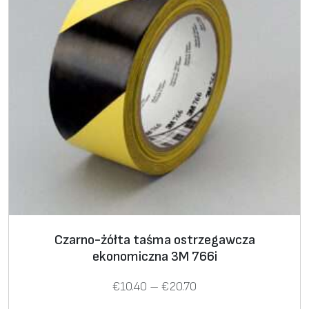
T
Czarno-żółta taśma ostrzegawcza
ekonomiczna 3M 766i
e
n
Z
€
10.40
–
€
20.70
p
a