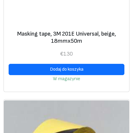
x
r
1
o
8
n
.
i
Masking tape, 3M 201E Universal, beige,
3
e
18mmx50m
m
p
r
€
1.30
o
d
Dodaj do koszyka
u
W magazynie
k
t
u