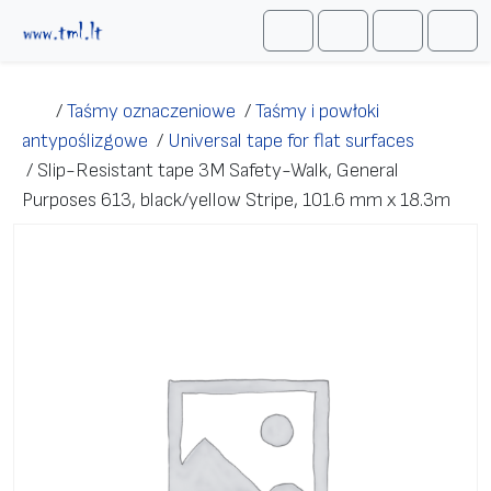
Przejdź do treści
Me
Cart
Search
Account
/
Taśmy oznaczeniowe
/
Taśmy i powłoki
antypoślizgowe
/
Universal tape for flat surfaces
/
Slip-Resistant tape 3M Safety-Walk, General
Purposes 613, black/yellow Stripe, 101.6 mm x 18.3m