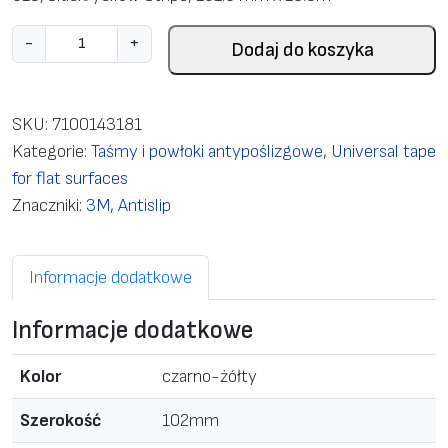
i
-
+
Dodaj do koszyka
l
o
ś
SKU:
7100143181
ć
Kategorie:
Taśmy i powłoki antypoślizgowe
,
Universal tape
S
for flat surfaces
l
Znaczniki:
3M
,
Antislip
i
p
Informacje dodatkowe
-
R
Informacje dodatkowe
e
s
Kolor
czarno-żółty
i
s
Szerokość
102mm
t