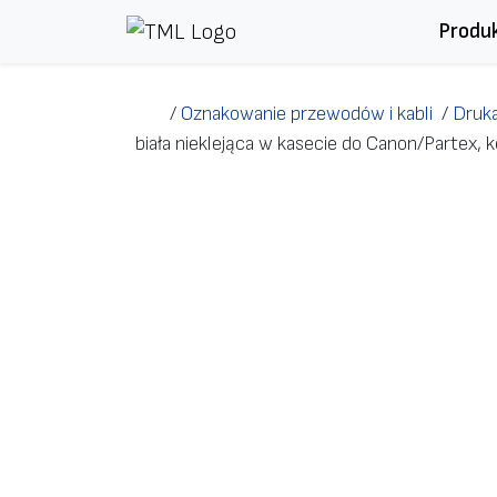
Przejdź do treści
Produ
/
Oznakowanie przewodów i kabli
/
Druka
biała nieklejąca w kasecie do Canon/Partex, 