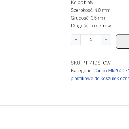
Kolor: biały
Szerokość: 4.0 mm
Grubość: 0.5 mm
Długość: 5 metrów
i
-
+
l
o
ś
SKU:
PT-4IDSTCW
ć
Kategorie:
Canon Mk2600/M
T
plastikowe do koszulek ozn
a
ś
m
a
b
i