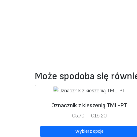
Może spodoba się równ
T
Oznacznik z kieszenią TML-PT
e
Z
€
5.70
–
€
16.20
n
a
p
Wybierz opcje
k