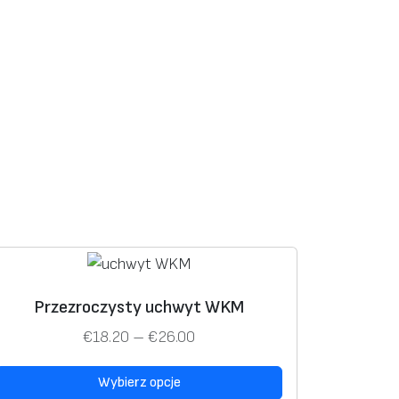
T
Przezroczysty uchwyt WKM
e
Z
€
18.20
–
€
26.00
n
a
p
Wybierz opcje
k