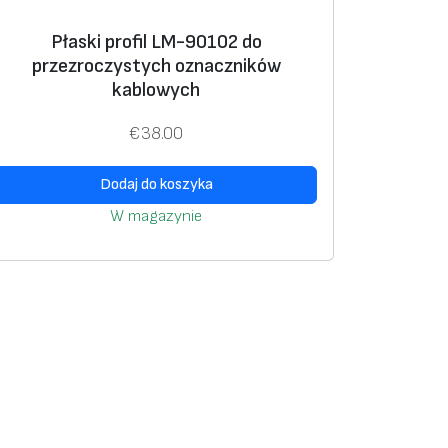
a
€
n
Płaski profil LM-90102 do
2
przezroczystych oznaczników
t
6
kablowych
ó
.
w
0
€
38.00
0
O
Dodaj do koszyka
p
W magazynie
c
e
m
o
ż
n
a
w