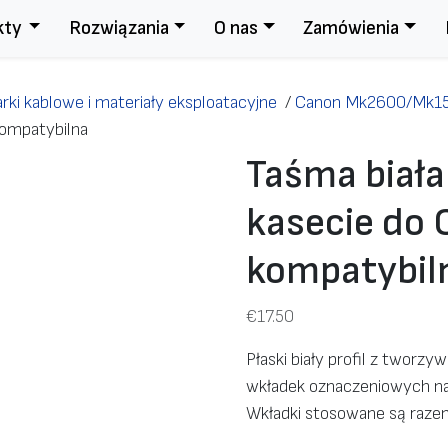
kty
Rozwiązania
O nas
Zamówienia
rki kablowe i materiały eksploatacyjne
/
Canon Mk2600/Mk15
kompatybilna
Taśma biała
kasecie do 
kompatybil
€
17.50
Płaski biały profil z tworz
wkładek oznaczeniowych na
Wkładki stosowane są raze