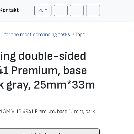
Kontakt
PL
Cart
Search
Account
– for the most demanding tasks
/
Tape
ing double-sided
1 Premium, base
k gray, 25mm*33m
ed 3M VHB 4941 Premium, base 1.1mm, dark