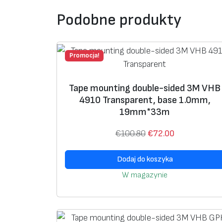
Podobne produkty
Promocja!
Tape mounting double-sided 3M VHB
4910 Transparent, base 1.0mm,
19mm*33m
P
A
€
100.80
€
72.00
i
k
Dodaj do koszyka
e
t
r
u
W magazynie
w
a
o
l
t
n