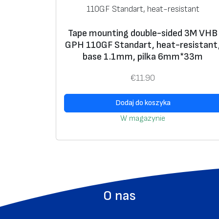
n
a
a
c
c
e
Tape mounting double-sided 3M VHB
GPH 110GF Standart, heat-resistant
e
n
base 1.1mm, pilka 6mm*33m
n
a
a
w
€
11.90
w
y
y
n
Dodaj do koszyka
n
o
W magazynie
o
s
s
i
i
:
ł
€
a
7
:
2
O nas
€
.
1
0