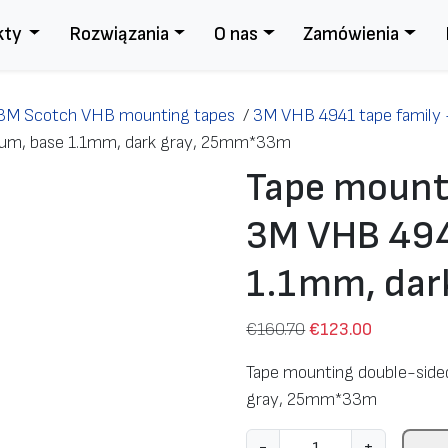
kty
Rozwiązania
O nas
Zamówienia
3M Scotch VHB mounting tapes
/
3M VHB 4941 tape family 
um, base 1.1mm, dark gray, 25mm*33m
Tape mount
3M VHB 494
1.1mm, dar
P
A
€
160.70
€
123.00
i
k
Tape mounting double-sid
e
t
gray, 25mm*33m
r
u
w
a
i
-
+