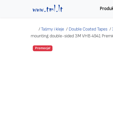
Przejdź do treści
Produ
/
Taśmy i kleje
/
Double Coated Tapes
/
mounting double-sided 3M VHB 4941 Premi
Promocja!