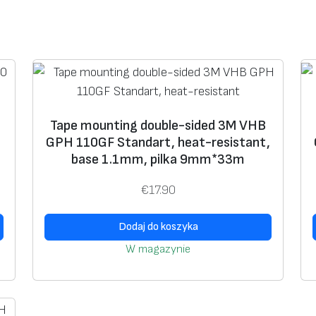
d
€
3
o
1
.
u
6
0
b
0
0
l
.
.
e
7
-
Tape mounting double-sided 3M VHB
0
s
GPH 110GF Standart, heat-resistant,
.
i
base 1.1mm, pilka 9mm*33m
d
€
17.90
e
d
Dodaj do koszyka
3
W magazynie
M
V
H
B