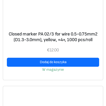
m
)
,
w
h
Closed marker PA 02/3 for wire 0.5-0.75mm2
i
(D1.3-3.0mm), yellow, «4», 1000 pcs/roll
t
e
€
12.00
,
«
Dodaj do koszyka
3
W magazynie
»
,
1
0
0
0