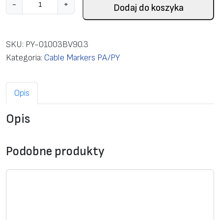
i
-
+
Dodaj do koszyka
l
o
ś
SKU:
PY-01003BV90.3
ć
Kategoria:
Cable Markers PA/PY
C
l
Opis
o
s
Opis
e
d
m
Podobne produkty
a
r
k
e
r