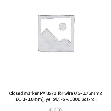
p
c
s
/
r
o
l
l
Closed marker PA 02/3 for wire 0.5-0.75mm2
(D1.3-3.0mm), yellow, «2», 1000 pcs/roll
€
12.00