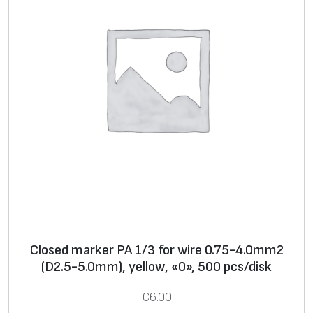
P
Y
0
1
/
3
f
o
r
w
i
r
e
Closed marker PA 1/3 for wire 0.75-4.0mm2
0
(D2.5-5.0mm), yellow, «0», 500 pcs/disk
.
2
€
6.00
-