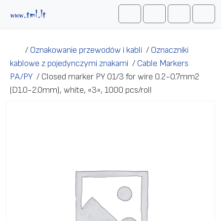
Przejdź do treści
Me
Cart
Search
Account
/
Oznakowanie przewodów i kabli
/
Oznaczniki
kablowe z pojedynczymi znakami
/
Cable Markers
PA/PY
/
Closed marker PY 01/3 for wire 0.2-0.7mm2
(D1.0-2.0mm), white, «3», 1000 pcs/roll