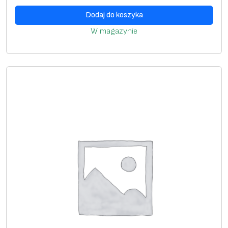
0
Dodaj do koszyka
.
W magazynie
7
m
m
2
(
D
1
.
0
-
2
.
0
m