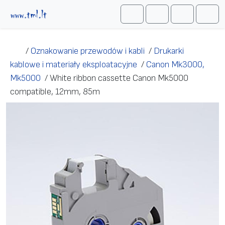
Przejdź do treści
Me
Cart
Search
Account
/
Oznakowanie przewodów i kabli
/
Drukarki
kablowe i materiały eksploatacyjne
/
Canon Mk3000,
Mk5000
/
White ribbon cassette Canon Mk5000
compatible, 12mm, 85m