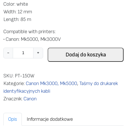
Color: white
Width: 12 mm
Length: 85 m
Compatible with printers:
• Сanon: Mk5000, Mk3000V
i
-
+
Dodaj do koszyka
l
o
ś
SKU:
PT-150W
ć
Kategorie:
Canon Mk3000, Mk5000
,
Taśmy do drukarek
W
identyfikacyjnych kabli
h
Znacznik:
Canon
i
t
Opis
Informacje dodatkowe
e