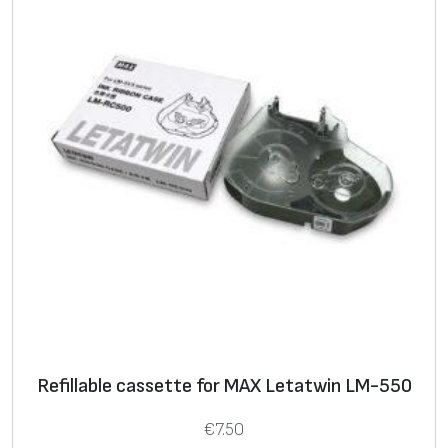
e
,
1
2
m
m
,
8
5
m
Refillable cassette for MAX Letatwin LM-550
€
7.50