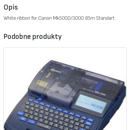
r
Opis
i
b
White ribbon for Canon Mk5000/3000 85m Standart
b
o
Podobne produkty
n
c
a
s
s
e
t
t
e
C
a
n