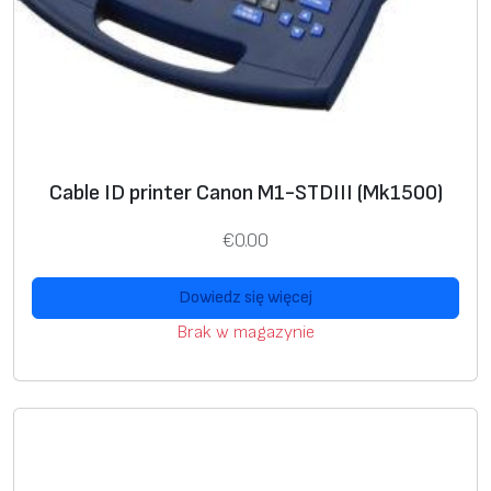
o
n
M
k
5
0
Cable ID printer Canon M1-STDIII (Mk1500)
0
0
€
0.00
c
o
Dowiedz się więcej
m
Brak w magazynie
p
a
t
i
b
l