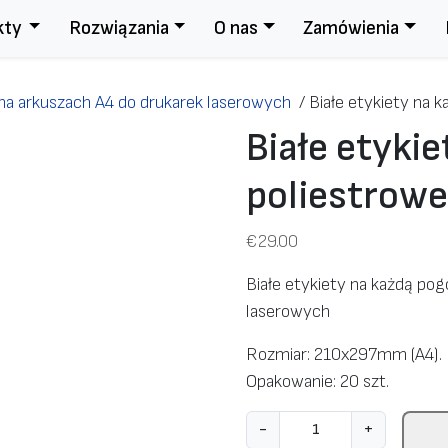
kty
Rozwiązania
O nas
Zamówienia
na arkuszach A4 do drukarek laserowych
/
Białe etykiety na 
Białe etyki
poliestrow
€
29.00
Białe etykiety na każdą po
laserowych
Rozmiar: 210x297mm (A4).
Opakowanie: 20 szt.
i
-
+