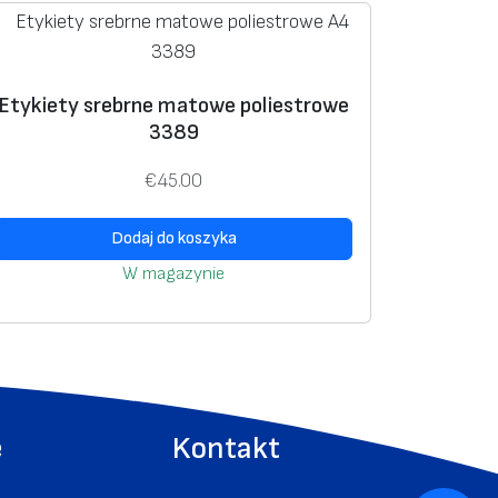
Etykiety srebrne matowe poliestrowe
3389
€
45.00
Dodaj do koszyka
W magazynie
e
Kontakt