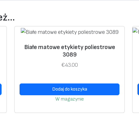
n
a
ież…
k
a
ż
d
Białe matowe etykiety poliestrowe
3089
ą
p
€
43.00
o
g
o
Dodaj do koszyka
d
W magazynie
ę
p
o
l
i