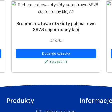
e
s
t
Srebrne matowe etykiety poliestrowe
r
3978 supermocny klej
o
w
€
49.00
e
2
Dodaj do koszyka
2
W magazynie
2
0
Produkty
Informacj