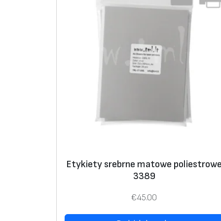
Etykiety srebrne matowe poliestrow
3389
€
45.00