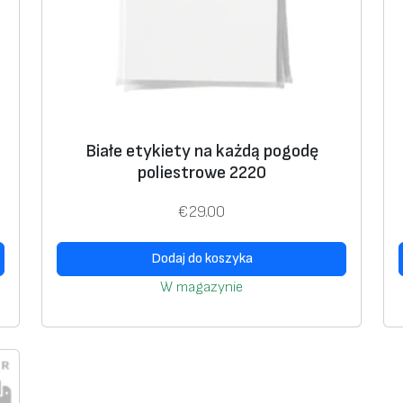
t
r
o
w
e
3
Białe etykiety na każdą pogodę
9
poliestrowe 2220
7
8
€
29.00
s
u
Dodaj do koszyka
p
W magazynie
e
r
m
o
c