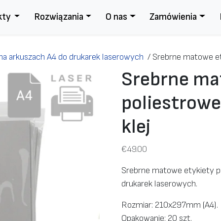
kty
Rozwiązania
O nas
Zamówienia
na arkuszach A4 do drukarek laserowych
/
Srebrne matowe et
Srebrne ma
poliestrow
klej
€
49.00
Srebrne matowe etykiety p
drukarek laserowych.
Rozmiar: 210x297mm (A4).
Opakowanie: 20 szt.