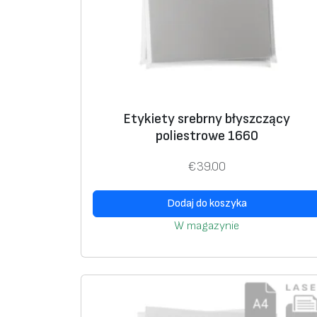
Etykiety srebrny błyszczący
poliestrowe 1660
€
39.00
Dodaj do koszyka
W magazynie