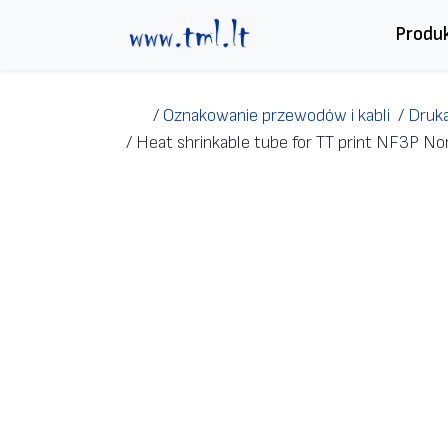
Przejdź do treści
Produ
/
Oznakowanie przewodów i kabli
/
Druka
/
Heat shrinkable tube for TT print NF3P N