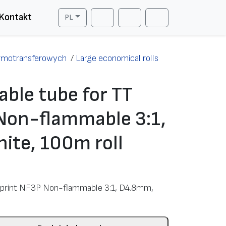
Kontakt
PL
Cart
Search
Account
ermotransferowych
/
Large economical rolls
able tube for TT
Non-flammable 3:1,
ite, 100m roll
TT print NF3P Non-flammable 3:1, D4.8mm,