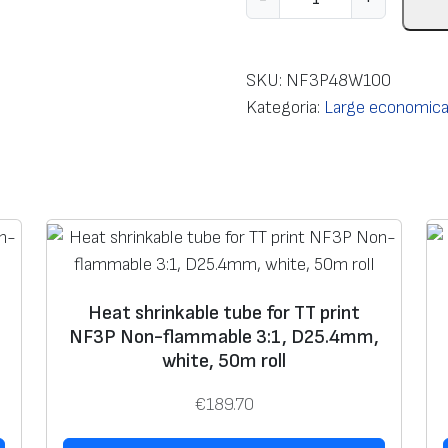
l
o
ś
SKU:
NF3P48W100
ć
Kategoria:
Large economical
H
e
a
t
s
h
r
Heat shrinkable tube for TT print
i
NF3P Non-flammable 3:1, D25.4mm,
n
white, 50m roll
k
a
€
189.70
b