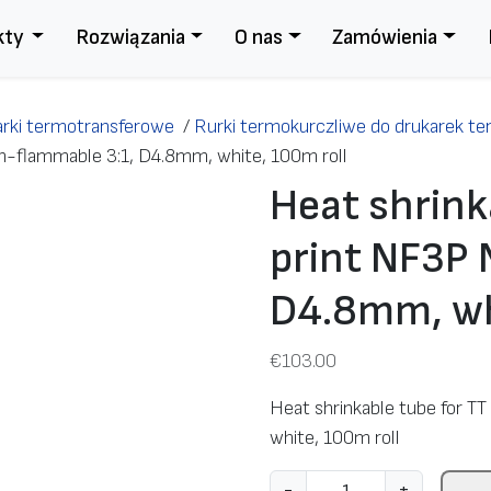
kty
Rozwiązania
O nas
Zamówienia
rki termotransferowe
/
Rurki termokurczliwe do drukarek t
on-flammable 3:1, D4.8mm, white, 100m roll
Heat shrink
print NF3P 
D4.8mm, wh
€
103.00
Heat shrinkable tube for 
white, 100m roll
i
-
+