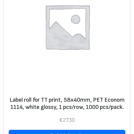
8
,
y
e
l
l
o
w
g
l
o
s
Label roll for TT print, 58x40mm, PET Econom
s
1114, white glossy, 1 pcs/row, 1000 pcs/pack.
y
,
€
27.30
1