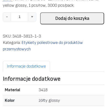
yellow glossy, 1 pcs/row, 3000 pcs/pack.
i
-
+
Dodaj do koszyka
l
o
ś
SKU:
3418-3813-1-3
ć
Kategoria:
Etykiety poliestrowe do produktów
L
przemysłowych
a
b
Informacje dodatkowe
e
l
Informacje dodatkowe
r
o
Material
3418
l
l
Kolor
żółty glossy
f