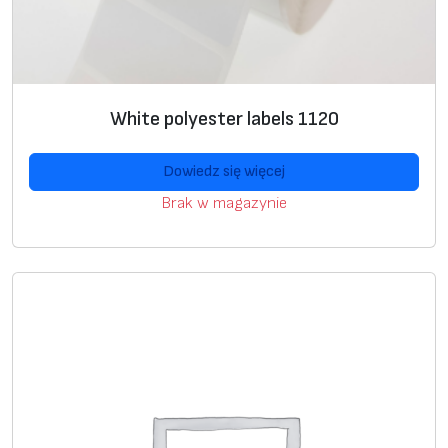
a
c
k
.
White polyester labels 1120
Dowiedz się więcej
Brak w magazynie