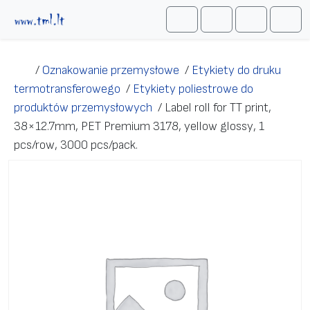
Przejdź do treści
Me
Cart
Search
Account
/
Oznakowanie przemysłowe
/
Etykiety do druku
termotransferowego
/
Etykiety poliestrowe do
produktów przemysłowych
/
Label roll for TT print,
38×12.7mm, PET Premium 3178, yellow glossy, 1
pcs/row, 3000 pcs/pack.