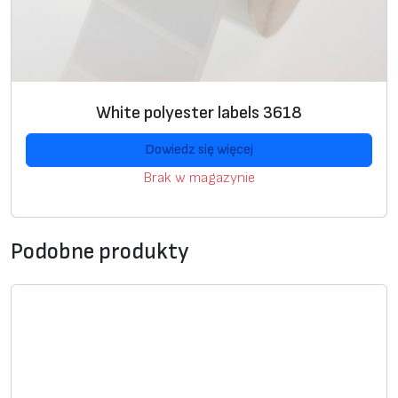
7
m
m
,
P
White polyester labels 3618
E
T
Dowiedz się więcej
P
Brak w magazynie
r
e
m
Podobne produkty
i
u
m
3
1
7