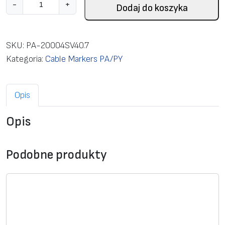
i
-
+
Dodaj do koszyka
l
o
ś
SKU:
PA-20004SV40.7
ć
Kategoria:
Cable Markers PA/PY
C
l
Opis
o
s
Opis
e
d
m
Podobne produkty
a
r
k
e
r