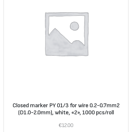
P
A
2
/
4
f
o
r
w
i
r
e
2
Closed marker PY 01/3 for wire 0.2-0.7mm2
.
(D1.0-2.0mm), white, «2», 1000 pcs/roll
5
-
€
12.00
1