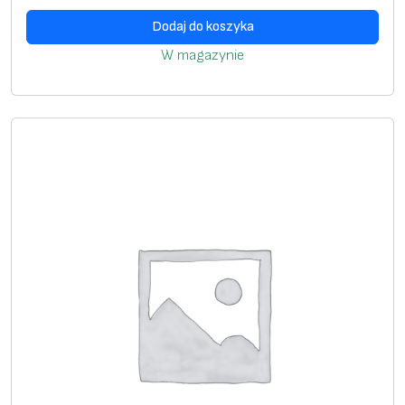
0
Dodaj do koszyka
.
W magazynie
0
m
m
2
(
D
4
.
0
-
1
0
.
0