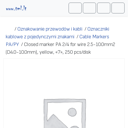
Przejdź do treści
Me
Cart
Search
Account
/
Oznakowanie przewodów i kabli
/
Oznaczniki
kablowe z pojedynczymi znakami
/
Cable Markers
PA/PY
/
Closed marker PA 2/4 for wire 2.5-10.0mm2
(D4.0-10.0mm), yellow, «7», 250 pcs/disk