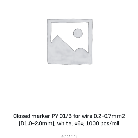
0
p
c
s
/
d
i
s
k
Closed marker PY 01/3 for wire 0.2-0.7mm2
(D1.0-2.0mm), white, «6», 1000 pcs/roll
€
12.00