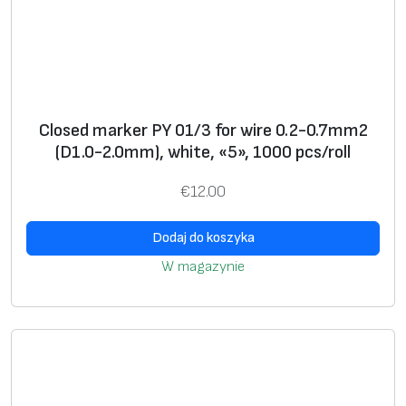
m
m
)
,
y
Closed marker PY 01/3 for wire 0.2-0.7mm2
e
(D1.0-2.0mm), white, «5», 1000 pcs/roll
l
l
€
12.00
o
w
Dodaj do koszyka
,
W magazynie
«
7
»
,
2
5