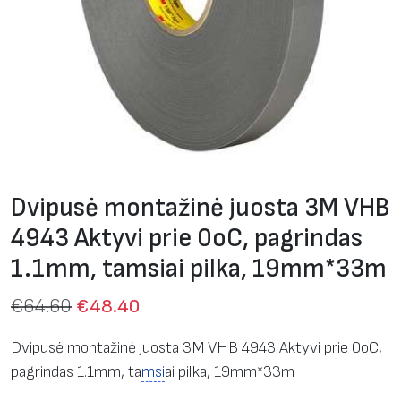
Dvipusė montažinė juosta 3M VHB
4943 Aktyvi prie 0оС, pagrindas
1.1mm, tamsiai pilka, 19mm*33m
€
64.60
€
48.40
Dvipusė montažinė juosta 3M VHB 4943 Aktyvi prie 0оС,
pagrindas 1.1mm, ta
msi
ai pilka, 19mm*33m