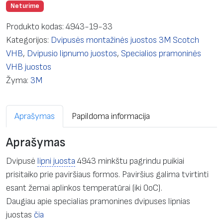
Neturime
Produkto kodas:
4943-19-33
Kategorijos:
Dvipusės montažinės juostos 3M Scotch
VHB
,
Dvipusio lipnumo juostos
,
Specialios pramoninės
VHB juostos
Žyma:
3M
Aprašymas
Papildoma informacija
Aprašymas
Dvipusė
lipni juosta
4943 minkštu pagrindu puikiai
prisitaiko prie paviršiaus formos. Paviršius galima tvirtinti
esant žemai aplinkos temperatūrai (iki 0oC).
Daugiau apie specialias pramonines dvipuses lipnias
juostas
čia