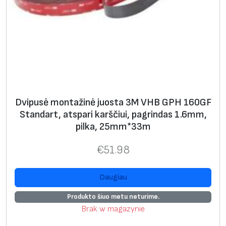
Dvipusė montažinė juosta 3M VHB GPH 160GF
Standart, atspari karščiui, pagrindas 1.6mm,
pilka, 25mm*33m
€
51.98
Daugiau
Produkto šiuo metu neturime.
Brak w magazynie