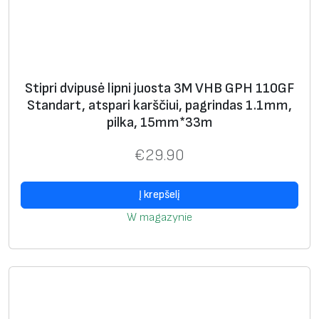
Stipri dvipusė lipni juosta 3M VHB GPH 110GF
Standart, atspari karščiui, pagrindas 1.1mm,
pilka, 15mm*33m
€
29.90
Į krepšelį
W magazynie