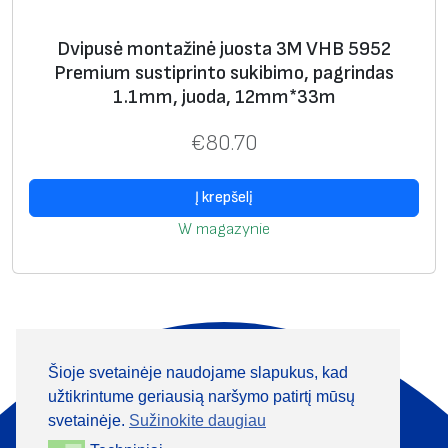
Dvipusė montažinė juosta 3M VHB 5952
Premium sustiprinto sukibimo, pagrindas
1.1mm, juoda, 12mm*33m
€
80.70
Į krepšelį
W magazynie
Šioje svetainėje naudojame slapukus, kad
Apie mus
Produktai
užtikrintume geriausią naršymo patirtį mūsų
Informacija
Kontaktai
svetainėje.
Sužinokite daugiau