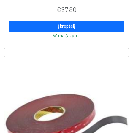
€
37.80
Į krepšelį
W magazynie