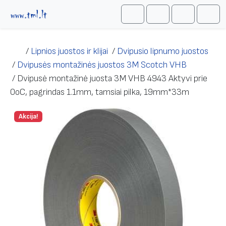
Skip to content
Me
Cart
Search
Account
/
Lipnios juostos ir klijai
/
Dvipusio lipnumo juostos
/
Dvipusės montažinės juostos 3M Scotch VHB
/
Dvipusė montažinė juosta 3M VHB 4943 Aktyvi prie
0оС, pagrindas 1.1mm, tamsiai pilka, 19mm*33m
Akcija!