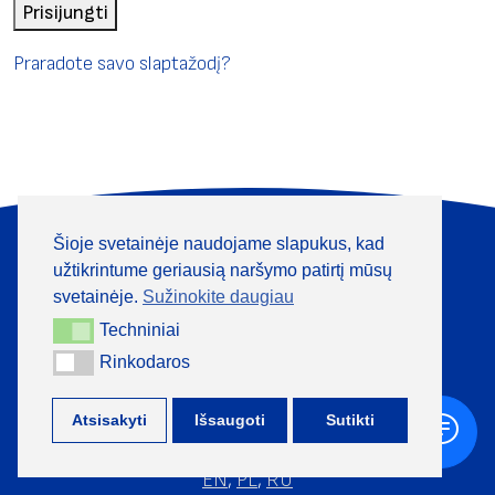
Prisijungti
Praradote savo slaptažodį?
Šioje svetainėje naudojame slapukus, kad
Apie mus
Produktai
užtikrintume geriausią naršymo patirtį mūsų
Informacija
Kontaktai
svetainėje.
Sužinokite daugiau
Techniniai
Techniniai
+370 313 41133
Rinkodaros
Rinkodaros
Atsisakyti
Išsaugoti
Sutikti
©
TML, 2026
EN
,
PL
,
RU