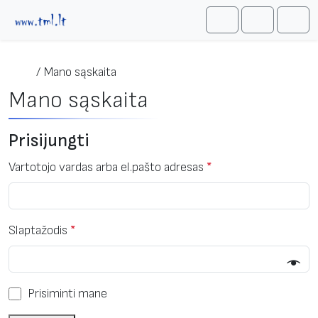
Skip to content
Me
Cart
Search
/
Mano sąskaita
Mano sąskaita
Prisijungti
Vartotojo vardas arba el.pašto adresas
*
Slaptažodis
*
Prisiminti mane