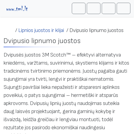
Skip to content
Me
Cart
Search
Account
/
Lipnios juostos ir klijai
/
Dvipusio lipnumo juostos
Dvipusio lipnumo juostos
Dvipusės juostos 3М Scotch™ – efektyvi alternatyva
kniedėms, varžtams, suvirinimui, skystiems klijams ir kitos
tradicinėms tvirtinimo priemonėms. Juostų pagalba gauti
sujungimai yra tvirti, lengvi ir praktiškai nematomis.
Sujungti paviršiai lieka nepažeisti ir atsparesni aplinkos
poveikiui, o patys sujungimai – hermetiški ir atsparūs
apkrovoms. Dvipusių lipnių juostų naudojimas suteikia
daug laisvės projektuojant, gerina gaminių kokybę ir
išvaizdą, leidžia greičiau ir lengviau montuoti, todėl
rezultate jos pasirodo ekonomiškai naudingesiu