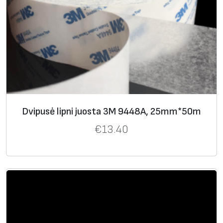
Dvipusė lipni juosta 3M 9448A, 25mm*50m
€
13.40