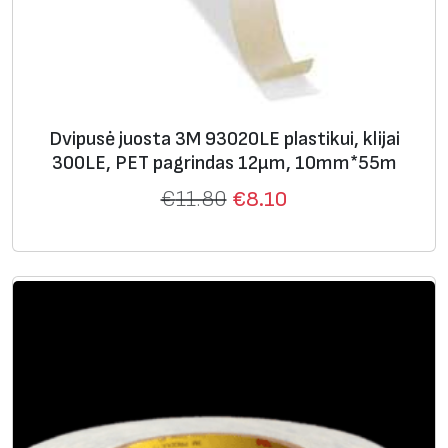
Dvipusė juosta 3M 93020LE plastikui, klijai
300LE, PET pagrindas 12μm, 10mm*55m
€
11.80
€
8.10