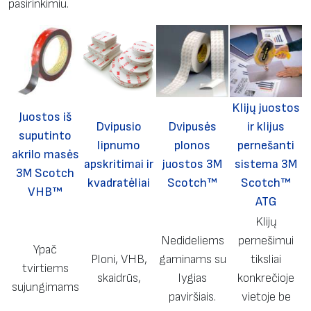
pasirinkimiu.
Klijų juostos
Juostos iš
Dvipusio
Dvipusės
ir klijus
suputinto
lipnumo
plonos
pernešanti
akrilo masės
apskritimai ir
juostos 3M
sistema 3M
3M Scotch
kvadratėliai
Scotch™
Scotch™
VHB™
ATG
Klijų
Nedideliems
pernešimui
Ypač
Ploni, VHB,
gaminams su
tiksliai
tvirtiems
skaidrūs,
lygias
konkrečioje
sujungimams
paviršiais.
vietoje be