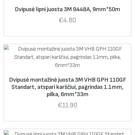
Dvipusė lipni juosta 3M 9448A, 9mm*50m
€
4.80
Dvipusė montažinė juosta 3M VHB GPH 110GF
Standart, atspari karščiui, pagrindas 1.1mm,
pilka, 6mm*33m
€
11.90