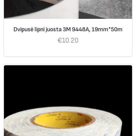
Dvipusė lipni juosta 3M 9448A, 19mm*50m
€
10.20