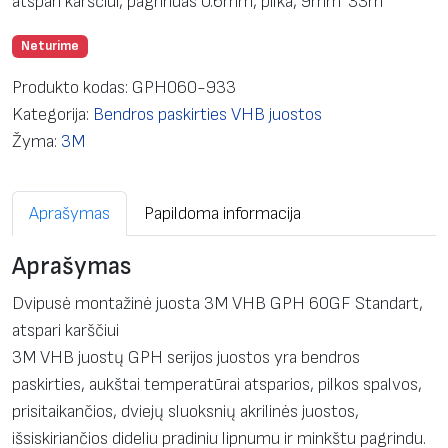
atspari karščiui, pagrindas 0.6mm, pilka, 9mm*33m
Neturime
Produkto kodas:
GPH060-933
Kategorija:
Bendros paskirties VHB juostos
Žyma:
3M
Aprašymas
Papildoma informacija
Aprašymas
Dvipusė montažinė juosta 3M VHB GPH 60GF Standart,
atspari karščiui
3M VHB juostų GPH serijos juostos yra bendros
paskirties, aukštai temperatūrai atsparios, pilkos spalvos,
prisitaikančios, dviejų sluoksnių akrilinės juostos,
išsiskiriančios dideliu pradiniu lipnumu ir minkštu pagrindu.