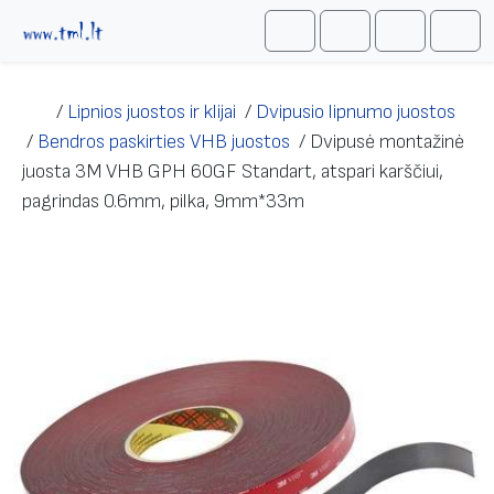
Skip to content
Me
Cart
Search
Account
/
Lipnios juostos ir klijai
/
Dvipusio lipnumo juostos
/
Bendros paskirties VHB juostos
/
Dvipusė montažinė
juosta 3M VHB GPH 60GF Standart, atspari karščiui,
pagrindas 0.6mm, pilka, 9mm*33m