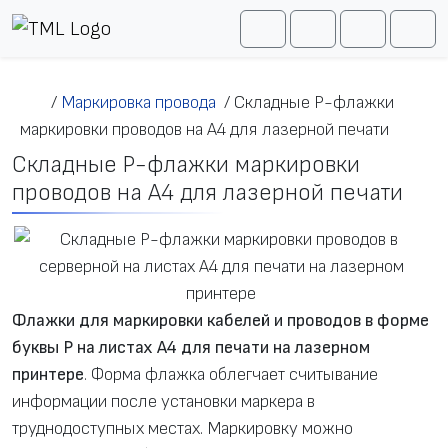
Перейти к содержимому
Me
Cart
Search
Account
/
Маркировка провода
/
Складные P-флажки
маркировки проводов на А4 для лазерной печати
Складные P-флажки маркировки
проводов на А4 для лазерной печати
Флажки для маркировки кабелей и проводов в форме
буквы P на листах A4 для печати на лазерном
принтере
. Форма флажка облегчает считывание
информации после установки маркера в
труднодоступных местах. Маркировку можно