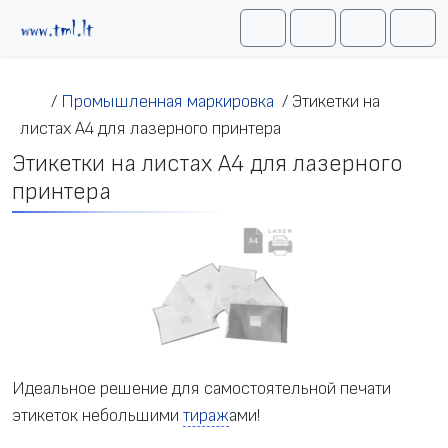
Перейти к содержимому
Me
Cart
Search
Account
/
Промышленная маркировка
/
Этикетки на
листах A4 для лазерного принтера
Этикетки на листах A4 для лазерного
принтера
Идеальное решение для самостоятельной печати
этикеток небольшими
тираж
ами!