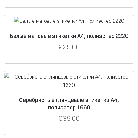
*
E-mail
Белые матовые этикетки А4, полиэстер 2220
€
29.00
*
Телефон
Серебристые глянцевые этикетки А4,
Хотите отправить файл?
полиэстер 1660
€
39.00