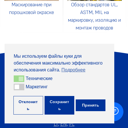
Маскирование при
Обзор стандартов UL,
порошковой окраске
ASTM, MIL на
маркировку, изоляцию и
монтаж проводов
Мы используем файлы куки для
обеспечения максимально эффективного
О компании
Продукция
использования сайта.
Подробнее
Информация
Контакты
Технические
Технические
Маркетинг
Маркетинг
+370 313 41133
Отклонит
Сохранит
Принять
ь
ь
©
TML, 2026
LT
,
EN
,
PL