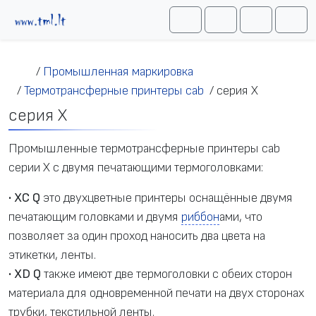
Перейти к содержимому
Me
Cart
Search
Account
/
Промышленная маркировка
/
Термотрансферные принтеры cab
/
серия X
серия X
Промышленные термотрансферные принтеры cab
серии X с двумя печатающими термоголовками:
•
XC Q
это двухцветные принтеры оснащённые двумя
печатающим головками и двумя
риббон
ами, что
позволяет за один проход наносить два цвета на
этикетки, ленты.
•
XD Q
также имеют две термоголовки с обеих сторон
материала для одновременной печати на двух сторонах
трубки, текстильной ленты.