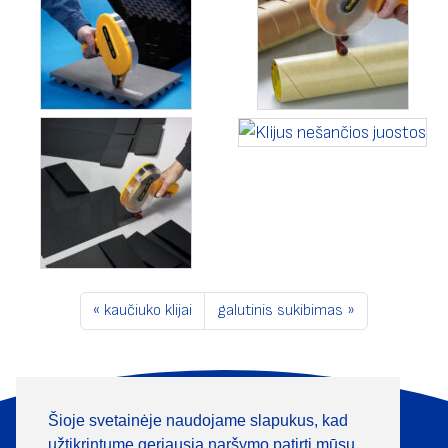
kaučiuko klijai
galutinis sukibimas
Šioje svetainėje naudojame slapukus, kad
Apie mus
Produktai
užtikrintume geriausią naršymo patirtį mūsų