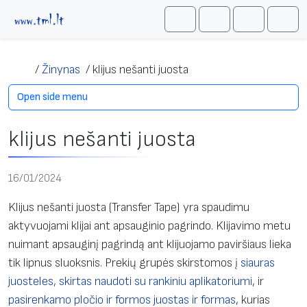
Skip to content
Me
Cart
Search
Account
/
Žinynas
/
klijus nešanti juosta
Open side menu
klijus nešanti juosta
16/01/2024
Klijus nešanti juosta (Transfer Tape) yra spaudimu
aktyvuojami klijai ant apsauginio pagrindo. Klijavimo metu
nuimant apsauginį pagrindą ant klijuojamo paviršiaus lieka
tik lipnus sluoksnis. Prekių grupės skirstomos į
siauras
juosteles, skirtas naudoti su rankiniu aplikatoriumi
, ir
pasirenkamo pločio ir formos juostas ir formas
, kurias