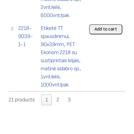
2vnt/eilė,
6000vnt/pak.
2218-
Etiketė TT
Add to cart
9039-
spausdinimui,
1-1
90x39mm, PET
Ekonom 2218 su
sustiprintais klijais,
matinė sidabro sp.,
1vnt/eilė,
1000vnt/pak.
21 products
1
2
3