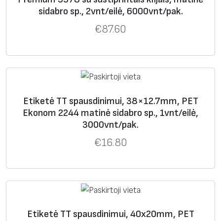
sidabro sp., 2vnt/eilė, 6000vnt/pak.
Serija
3978
polie
sid
matinis
sustip
€
87.60
HMM
steri
abr
rinti
s
o
Weidmueller
Weidmel
Mūsų
Me
Sp
Medžiago
Klijai
Etiketė TT spausdinimui, 38×12.7mm, PET
ler
analog
džia
al
s
Ekonom 2244 matinė sidabro sp., 1vnt/eilė,
3000vnt/pak.
kodas
as
ga
va
paviršius
€
16.80
THM MT
3818
poli
sid
matinis
stand
30x
este
ab
artini
silver
ris
ro
ai
Phoenix Contact
Etiketė TT spausdinimui, 40x20mm, PET