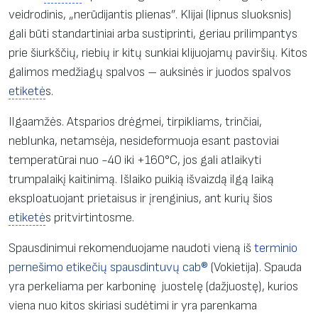
veidrodinis, „nerūdijantis plienas”. Klijai (lipnus sluoksnis)
gali būti standartiniai arba sustiprinti, geriau prilimpantys
prie šiurkščių, riebių ir kitų sunkiai klijuojamų paviršių. Kitos
galimos medžiagų spalvos – auksinės ir juodos spalvos
etiketė
s.
Ilgaamžės. Atsparios drėgmei, tirpikliams, trinčiai,
neblunka, netamsėja, nesideformuoja esant pastoviai
temperatūrai nuo -40 iki +160°C, jos gali atlaikyti
trumpalaikį kaitinimą. Išlaiko puikią išvaizdą ilgą laiką
eksploatuojant prietaisus ir įrenginius, ant kurių šios
etiketė
s pritvirtintosme.
Spausdinimui rekomenduojame naudoti vieną iš
terminio
pernešimo etikečių spausdintuvų cab®
(Vokietija). Spauda
yra perkeliama per karboninę juostelę (dažjuostę), kurios
viena nuo kitos skiriasi sudėtimi ir yra parenkama