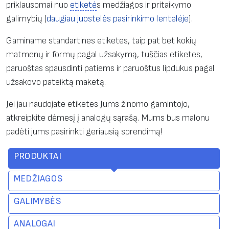
priklausomai nuo
etiketė
s medžiagos ir pritaikymo
galimybių (
daugiau juostelės pasirinkimo lentelėje
).
Gaminame standartines etiketes, taip pat bet kokių
matmenų ir formų pagal užsakymą, tuščias etiketes,
paruoštas spausdinti patiems ir paruoštus lipdukus pagal
užsakovo pateiktą maketą.
Jei jau naudojate etiketes Jums žinomo gamintojo,
atkreipkite dėmesį į analogų sąrašą. Mums bus malonu
padėti jums pasirinkti geriausią sprendimą!
PRODUKTAI
MEDŽIAGOS
GALIMYBĖS
ANALOGAI