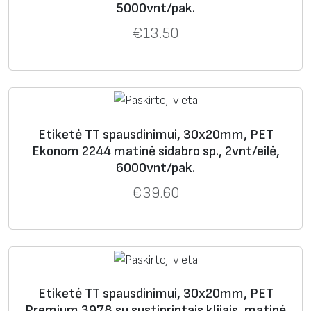
5000vnt/pak.
br
o
€
13.50
Z-Xtreme
3978
poli
si
matinis
sust
5000T silver
est
d
iprin
eris
a
ti
br
o
Etiketė TT spausdinimui, 30x20mm, PET
Ekonom 2244 matinė sidabro sp., 2vnt/eilė,
6000vnt/pak.
Tyco
€
39.60
Tyco
Mūsų
Med
Sp
Medžiagos
Klijai
koda
analog
žiag
alv
paviršius
s
as
a
a
Serija
3818
polie
sid
matinis
stand
HM
steri
abr
artinia
Etiketė TT spausdinimui, 30x20mm, PET
s
o
i
Premium 3978 su sustiprintais klijais, matinė