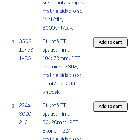
sustiprintais klijais,
matinė sidabro sp.,
1vnt/eilė,
3000vnt/pak.
3808-
Etiketė TT
Add to cart
10473-
spausdinimui,
1-0.5
104x73mm, PET
Premium 3808,
matinė sidabro sp.,
1 vnt/eilė, 500
vnt/pak.
2244-
Etiketė TT
Add to cart
3020-
spausdinimui,
2-6
30x20mm, PET
Ekonom 2244
matinė sidabro sp.,