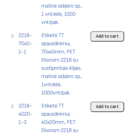
matinė sidabro sp.,
1 vnt/eilė, 1000
vnt/pak.
2218-
Etiketė TT
Add to cart
7045-
spausdinimui,
1-1
70x45mm, PET
Ekonom 2218 su
sustiprintais klijais,
matinė sidabro sp.,
1vnt/eilė,
1000vnt/pak.
2218-
Etiketė TT
Add to cart
4020-
spausdinimui,
1-3
40x20mm, PET
Ekonom 2218 su