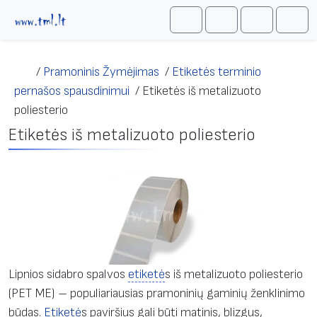
Skip to content
Me
Cart
Search
Account
/
Pramoninis Žymėjimas
/
Etiketės terminio
pernašos spausdinimui
/
Etiketės iš metalizuoto
poliesterio
Etiketės iš metalizuoto poliesterio
Lipnios sidabro spalvos
etiketė
s iš metalizuoto poliesterio
(PET ME) – populiariausias pramoninių gaminių ženklinimo
būdas.
Etiketė
s paviršius gali būti matinis, blizgus,