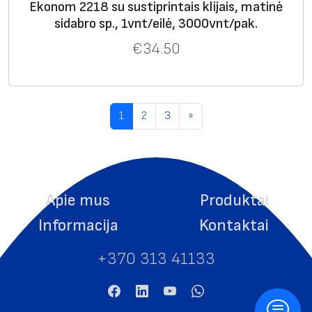
Phoenix
Mūsų
Me
S
Medžiag
Klijai
Ekonom 2218 su sustiprintais klijais, matinė
Contact
analo
dži
p
os
sidabro sp., 1vnt/eilė, 3000vnt/pak.
kodas
gas
aga
al
paviršius
€
34.50
va
EML SR
3818
poli
si
matinis
stan
est
da
darti
1
2
3
»
eris
br
niai
o
Apie mus
Produktai
Informacija
Kontaktai
+370 313 41133