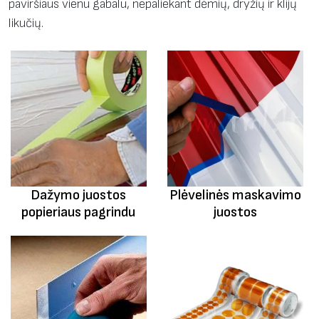
paviršiaus vienu gabalu, nepaliekant dėmių, dryžių ir klijų
likučių.
Dažymo juostos
Plėvelinės maskavimo
popieriaus pagrindu
juostos