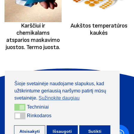
Karščiui ir
Aukštos temperatūros
chemikalams
kaukės
atsparios maskavimo
juostos. Termo juosta.
Šioje svetainėje naudojame slapukus, kad
Apie mus
Produktai
užtikrintume geriausią naršymo patirtį mūsų
Informacija
Kontaktai
svetainėje.
Sužinokite daugiau
Techniniai
Techniniai
+370 313 41133
Rinkodaros
Rinkodaros
Atsisakyti
Išsaugoti
Sutikti