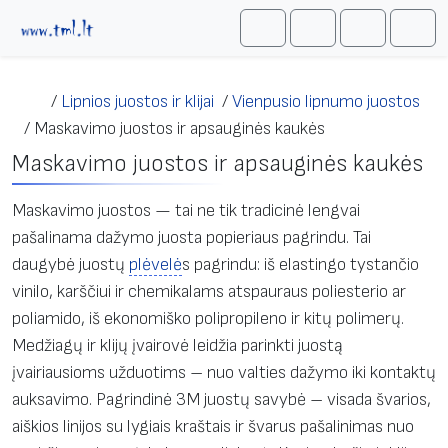
Skip to content
Me
Cart
Search
Account
/
Lipnios juostos ir klijai
/
Vienpusio lipnumo juostos
/
Maskavimo juostos ir apsauginės kaukės
Maskavimo juostos ir apsauginės kaukės
Maskavimo juostos — tai ne tik tradicinė lengvai
pašalinama dažymo juosta popieriaus pagrindu. Tai
daugybė juostų
plėvelė
s pagrindu: iš elastingo tystančio
vinilo, karščiui ir chemikalams atspauraus poliesterio ar
poliamido, iš ekonomiško polipropileno ir kitų polimerų.
Medžiagų ir klijų įvairovė leidžia parinkti juostą
įvairiausioms užduotims – nuo valties dažymo iki kontaktų
auksavimo. Pagrindinė 3M juostų savybė – visada švarios,
aiškios linijos su lygiais kraštais ir švarus pašalinimas nuo