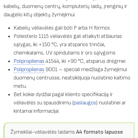
kabelių, duomenų centrų, kompiuterių laidų, įrenginių ir
daugelio kitų objektų žymėjimui.
Kabelių vėliavėlės gali būti P arba H formos
Poliesterio 1115 vėliavėlės gali atlaikyti atšiaurias
sąlygas, iki +150 °C, yra atsparios trinčiai,
chemikalams, UV spinduliams ir oro sąlygoms
Polipropilenas
41544, iki +90 °C, atsparus drėgmei
Polipropilenas
9001 – speciali medžiaga žymėjimui
duomenų centruose, neatsiklijuoja nuolatinio kaitimo
metu.
Bet kokie dydžiai pagal kliento specifikaciją ir
vėliavėlės su spausdinimu (
paslaugos
) nuolatinei ar
kintamai informacijai.
Žymekliai-vėliavėlės laidams
A4 formato lapuose