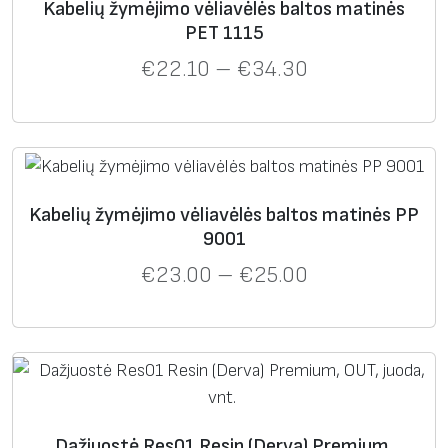
Kabelių žymėjimo vėliavėlės baltos matinės
PET 1115
Vėliavėlės 60×20 mm
€
22.10
–
€
34.30
Kabelių žymėjimo vėliavėlės baltos matinės PP
9001
Vėliavėlės 80×40 mm
€
23.00
–
€
25.00
Vėliavėlės 106×20 mm
Dažjuostė Res01 Resin (Derva) Premium,