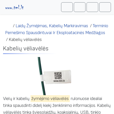
Skip to content
Me
Cart
Search
Account
/
Laidų Žymėjimas, Kabelių Markiravimas
/
Terminio
Pernešimo Spausdintuvai Ir Eksploatacinės Medžiagos
/
Kabelių vėliavėlės
Kabelių vėliavėlės
Vielų ir kabelių
žymėjimo vėliavėlės
rulonuose idealiai
tinka spausdinti didelį kiekį ženklinimo informacijos. Kabelių
vėliavėlės tinka šviesolaidžių, koaksialinių, USB, tinklo