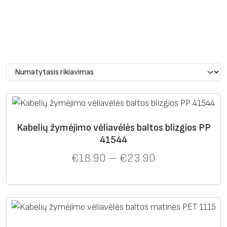
Sulankstomų vėliavėlių formos ir dydžiai terminiam
transferiniam spausdinimui.
Kabelių žymėjimo vėliavėlės baltos blizgios PP
41544
€
18.90
–
€
23.90
Vėliavėlės 57×15 mm