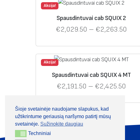
Akcija!
Spausdintuvai cab SQUIX 2
€
2,029.50
–
€
2,263.50
Akcija!
Spausdintuvai cab SQUIX 4 MT
€
2,191.50
–
€
2,425.50
Šioje svetainėje naudojame slapukus, kad
užtikrintume geriausią naršymo patirtį mūsų
svetainėje.
Sužinokite daugiau
Techniniai
Techniniai