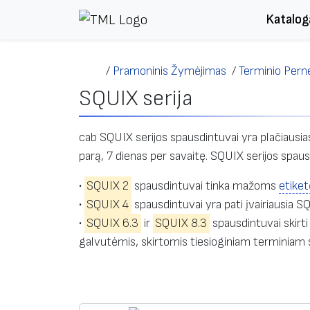
Skip to content
Katalog
/
Pramoninis Žymėjimas
/
Terminio Pern
SQUIX serija
cab SQUIX serijos spausdintuvai yra plačiausia
parą, 7 dienas per savaitę. SQUIX serijos spau
•
SQUIX 2
spausdintuvai tinka mažoms
etiket
•
SQUIX 4
spausdintuvai yra pati įvairiausia SQ
•
SQUIX 6.3
ir
SQUIX 8.3
spausdintuvai skirt
galvutėmis, skirtomis tiesioginiam terminiam 