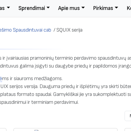
as
Sprendimai
Apie mus
Pirkimas
K
ešimo Spausdintuvai cab
/
SQUIX serija
s ir įvairiausias pramoninių terminio perdavimo spausdintuvų a
sdintuvus galima įsigyti su daugybe priedų ir papildomos įrango
ė
ms ir siauroms medžiagoms.
UIX serijos versija. Dauguma priedų ir išplėtimų yra skirti būte
i plataus formato spaudai. Gamykliškai jie yra sukomplektuoti
spausdinimui ir terminiam perdavimui.