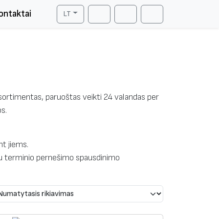
ontaktai
LT
Cart
Search
Account
sortimentas, paruoštas veikti 24 valandas per
s.
nt jiems.
 su terminio pernešimo spausdinimo