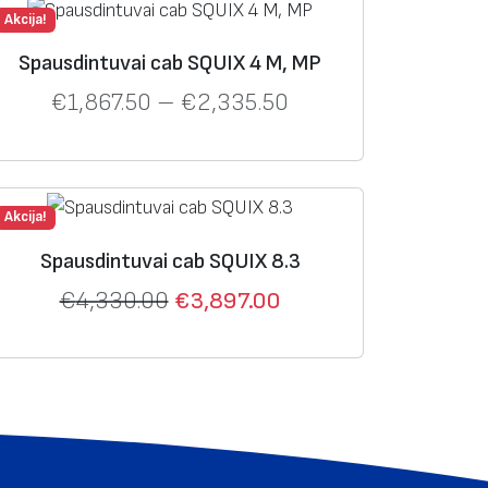
Akcija!
Spausdintuvai cab SQUIX 4 M, MP
€
1,867.50
–
€
2,335.50
Akcija!
Spausdintuvai cab SQUIX 8.3
€
4,330.00
€
3,897.00