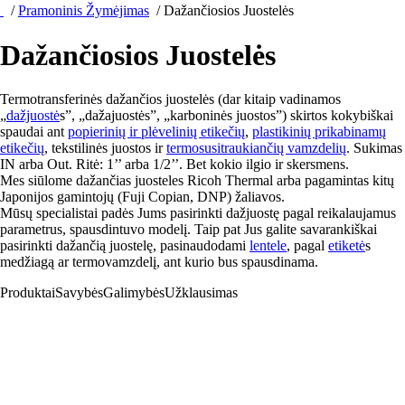
/
Pramoninis Žymėjimas
/
Dažančiosios Juostelės
Dažančiosios Juostelės
Termotransferinės dažančios juostelės (dar kitaip vadinamos
„
dažjuostė
s”, „dažajuostės”, „karboninės juostos”) skirtos kokybiškai
spaudai ant
popierinių ir plėvelinių etikečių
,
plastikinių prikabinamų
etikečių
, tekstilinės juostos ir
termosusitraukiančių vamzdelių
. Sukimas
IN arba Out. Ritė: 1’’ arba 1/2’’. Bet kokio ilgio ir skersmens.
Mes siūlome dažančias juosteles Ricoh Thermal arba pagamintas kitų
Japonijos gamintojų (Fuji Copian, DNP) žaliavos.
Mūsų specialistai padės Jums pasirinkti dažjuostę pagal reikalaujamus
parametrus, spausdintuvo modelį. Taip pat Jus galite savarankiškai
pasirinkti dažančią juostelę, pasinaudodami
lentele
, pagal
etiketė
s
medžiagą ar termovamzdelį, ant kurio bus spausdinama.
Produktai
Savybės
Galimybės
Užklausimas