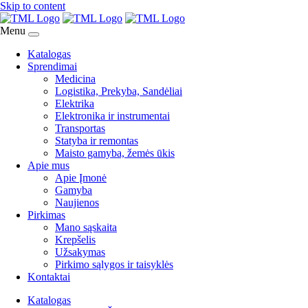
Skip to content
Menu
Katalogas
Sprendimai
Medicina
Logistika, Prekyba, Sandėliai
Elektrika
Elektronika ir instrumentai
Transportas
Statyba ir remontas
Maisto gamyba, žemės ūkis
Apie mus
Apie Įmonė
Gamyba
Naujienos
Pirkimas
Mano sąskaita
Krepšelis
Užsakymas
Pirkimo sąlygos ir taisyklės
Kontaktai
Katalogas