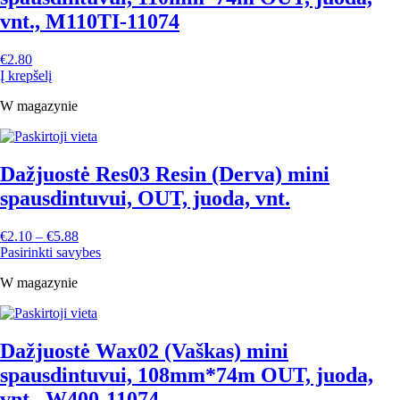
vnt., M110TI-11074
€
2.80
Į krepšelį
W magazynie
Dažjuostė Res03 Resin (Derva) mini
spausdintuvui, OUT, juoda, vnt.
€
2.10
–
€
5.88
Pasirinkti savybes
W magazynie
Dažjuostė Wax02 (Vaškas) mini
spausdintuvui, 108mm*74m OUT, juoda,
vnt., W400-11074