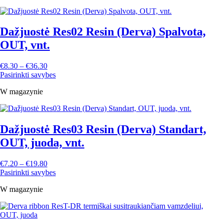
Dažjuostė Res02 Resin (Derva) Spalvota,
OUT, vnt.
€
8.30
–
€
36.30
Pasirinkti savybes
W magazynie
Dažjuostė Res03 Resin (Derva) Standart,
OUT, juoda, vnt.
€
7.20
–
€
19.80
Pasirinkti savybes
W magazynie