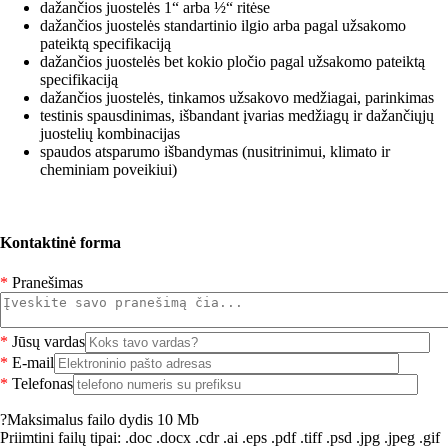
dažančios juostelės 1“ arba ½“ ritėse
dažančios juostelės standartinio ilgio arba pagal užsakomo
pateiktą specifikaciją
dažančios juostelės bet kokio pločio pagal užsakomo pateiktą
specifikaciją
dažančios juostelės, tinkamos užsakovo medžiagai, parinkimas
testinis spausdinimas, išbandant įvarias medžiagų ir dažančiųjų
juostelių kombinacijas
spaudos atsparumo išbandymas (nusitrinimui, klimato ir
cheminiam poveikiui)
Kontaktinė forma
*
Pranešimas
*
Jūsų vardas
*
E-mail
*
Telefonas
?
Maksimalus failo dydis 10 Mb
Priimtini failų tipai: .doc .docx .cdr .ai .eps .pdf .tiff .psd .jpg .jpeg .gif