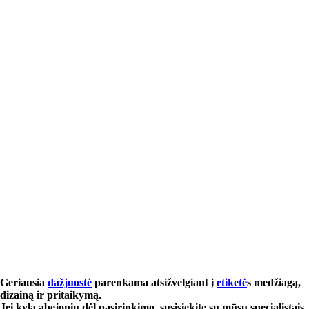
Geriausia
dažjuostė
parenkama atsižvelgiant į
etiketė
s medžiagą,
dizainą ir pritaikymą.
Jei kyla abejonių dėl pasirinkimo, susisiekite su mūsų specialistais.