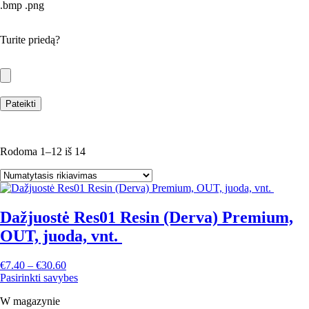
.bmp .png
Turite priedą?
Rodoma 1–12 iš 14
Dažjuostė Res01 Resin (Derva) Premium,
OUT, juoda, vnt.
€
7.40
–
€
30.60
Pasirinkti savybes
W magazynie