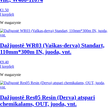
€
1.50
Į krepšelį
W magazynie
Dažjuostė WR03 (Vaškas-derva) Standart,
110mm*300m IN, juoda, vnt.
€
9.40
Į krepšelį
W magazynie
Dažjuostė Res05 Resin (Derva) atspari
chemikalams, OUT, juoda, vnt.