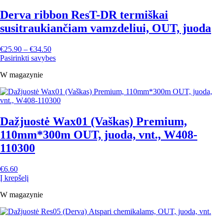
Derva ribbon ResT-DR termiškai
susitraukiančiam vamzdeliui, OUT, juoda
€
25.90
–
€
34.50
Pasirinkti savybes
W magazynie
Dažjuostė Wax01 (Vaškas) Premium,
110mm*300m OUT, juoda, vnt., W408-
110300
€
6.60
Į krepšelį
W magazynie