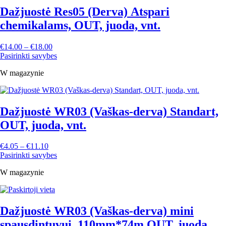
Dažjuostė Res05 (Derva) Atspari
chemikalams, OUT, juoda, vnt.
€
14.00
–
€
18.00
Pasirinkti savybes
W magazynie
Dažjuostė WR03 (Vaškas-derva) Standart,
OUT, juoda, vnt.
€
4.05
–
€
11.10
Pasirinkti savybes
W magazynie
Dažjuostė WR03 (Vaškas-derva) mini
spausdintuvui, 110mm*74m OUT, juoda,