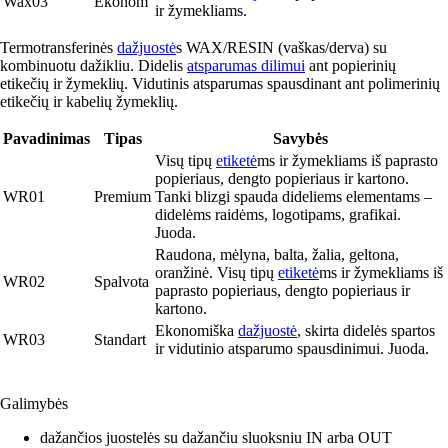
Wax03
Ekonom
ir žymekliams.
Termotransferinės
dažjuostė
s WAX/RESIN (vaškas/derva) su
kombinuotu dažikliu. Didelis
atsparumas dilimui
ant popierinių
etikečių ir žymeklių. Vidutinis atsparumas spausdinant ant polimerinių
etikečių ir kabelių žymeklių.
Pavadinimas
Tipas
Savybės
Visų tipų
etiketė
ms ir žymekliams iš paprasto
popieriaus, dengto popieriaus ir kartono.
WR01
Premium
Tanki blizgi spauda dideliems elementams –
didelėms raidėms, logotipams, grafikai.
Juoda.
Raudona, mėlyna, balta, žalia, geltona,
oranžinė. Visų tipų
etiketė
ms ir žymekliams iš
WR02
Spalvota
paprasto popieriaus, dengto popieriaus ir
kartono.
Ekonomiška
dažjuostė
, skirta didelės spartos
WR03
Standart
ir vidutinio atsparumo spausdinimui. Juoda.
Galimybės
dažančios juostelės su dažančiu sluoksniu IN arba OUT