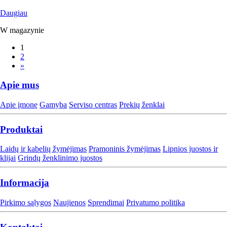
Daugiau
W magazynie
1
2
»
Apie mus
Apie įmonę
Gamyba
Serviso centras
Prekių ženklai
Produktai
Laidų ir kabelių žymėjimas
Pramoninis žymėjimas
Lipnios juostos ir
klijai
Grindų ženklinimo juostos
Informacija
Pirkimo sąlygos
Naujienos
Sprendimai
Privatumo politika