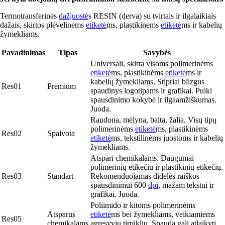
Termotransferinės
dažjuostė
s RESIN (derva) su tvirtais ir ilgalaikiais
dažais, skirtos plėvelinėms
etiketė
ms, plastikinėms
etiketė
ms ir kabelių
žymekliams.
Pavadinimas
Tipas
Savybės
Universali, skirta visoms polimerinėms
etiketė
ms, plastikinėms
etiketė
ms ir
kabelių žymekliams. Stipriai blizgus
Res01
Premium
spaudinys logotipams ir grafikai. Puiki
spausdinimo kokybė ir ilgaamžiškumas.
Juoda.
Raudona, mėlyna, balta, žalia. Visų tipų
polimerinėms
etiketė
ms, plastikinėms
Res02
Spalvota
etiketė
ms, tekstilinėms juostoms ir kabelių
žymekliams.
Atspari chemikalams. Daugumai
polimerinių etikečių ir plastikinių etikečių.
Res03
Standart
Rekomenduojamas didelės raiškos
spausdinimui 600
dpi
, mažam tekstui ir
grafikai. Juoda.
Poliimido ir kitoms polimerinėms
Atsparus
etiketė
ms bei žymekliams, veikiamiems
Res05
chemikalams
agresyvių tirpiklių. Spauda gali atlaikyti