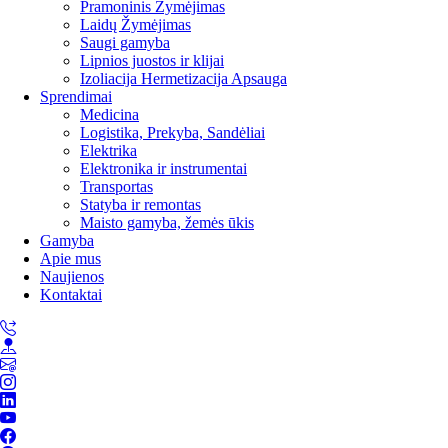
Pramoninis Žymėjimas
Laidų Žymėjimas
Saugi gamyba
Lipnios juostos ir klijai
Izoliacija Hermetizacija Apsauga
Sprendimai
Medicina
Logistika, Prekyba, Sandėliai
Elektrika
Elektronika ir instrumentai
Transportas
Statyba ir remontas
Maisto gamyba, žemės ūkis
Gamyba
Apie mus
Naujienos
Kontaktai