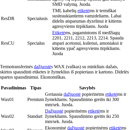
SMD valymą. Juoda.
TML kabelių
etiketė
ms ir termiškai
susitraukiantiems vamzdeliams. Labai
ResDR
Specialusis
didelis atsparumas dyzelinui ir kitiems
agresyviems tirpikliams. Juoda
Etiketė
ms, pagamintoms iš medžiagų
2201, 2211, 2212, 2213, 2214. Spauda
ResCU
Specialus
atspari acetonui, ksilenui, amoniakui ir
kitiems ypač agresyviems tirpikliams.
Juoda
Termotransferinės
dažjuostė
s WAX (vaškas) su minkštais dažais,
skirtos spausdinti etiketes ir žymeklius iš popieriaus ir kartono. Didelės
spartos spausdinimui. Ekonomiškas.
Pavadinimas
Tipas
Savybės
Geriausia
dažjuostė
popierinėms
etiketė
ms ir
Wax01
Premium
žymekliams. Spausdinimo greitis iki 300
mm/sek. Juoda.
Dažjuostė
popierinėms
etiketė
ms ir
Wax02
Standart
žymekliams. Spausdinimo greitis iki 250
mm/sek. Juoda.
Ekonominė
dažjuostė
popierinėms
etiketė
ms