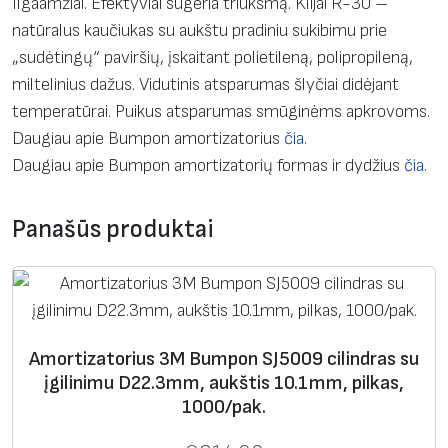
Ilgaamžiai. Efektyviai sugeria triukšmą. Klijai R-30 –
s
natūralus kaučiukas su aukštu pradiniu sukibimu prie
:
„sudėtingų“ paviršių, įskaitant polietileną, polipropileną,
A
miltelinius dažus. Vidutinis atsparumas šlyčiai didėjant
m
temperatūrai. Puikus atsparumas smūginėms apkrovoms.
o
Daugiau apie Bumpon amortizatorius
čia
.
r
Daugiau apie Bumpon amortizatorių formas ir dydžius
čia
.
t
i
Panašūs produktai
z
a
t
o
r
Amortizatorius 3M Bumpon SJ5009 cilindras su
i
įgilinimu D22.3mm, aukštis 10.1mm, pilkas,
u
1000/pak.
s