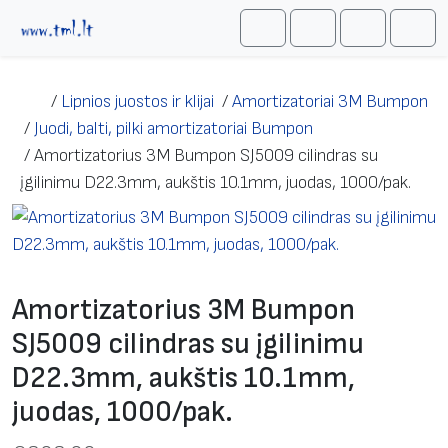
Skip to content
Me
Cart
Search
Account
/
Lipnios juostos ir klijai
/
Amortizatoriai 3M Bumpon
/
Juodi, balti, pilki amortizatoriai Bumpon
/
Amortizatorius 3M Bumpon SJ5009 cilindras su
įgilinimu D22.3mm, aukštis 10.1mm, juodas, 1000/pak.
Amortizatorius 3M Bumpon
SJ5009 cilindras su įgilinimu
D22.3mm, aukštis 10.1mm,
juodas, 1000/pak.