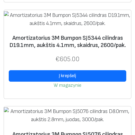
i
n
d
r
Amortizatorius 3M Bumpon SJ5344 cilindras
a
D19.1mm, aukštis 4.1mm, skaidrus, 2600/pak.
s
s
€
605.00
u
į
Į krepšelį
g
W magazynie
i
l
i
n
i
m
Amortizatorius 3M Bumpon SJ5076 cilindras