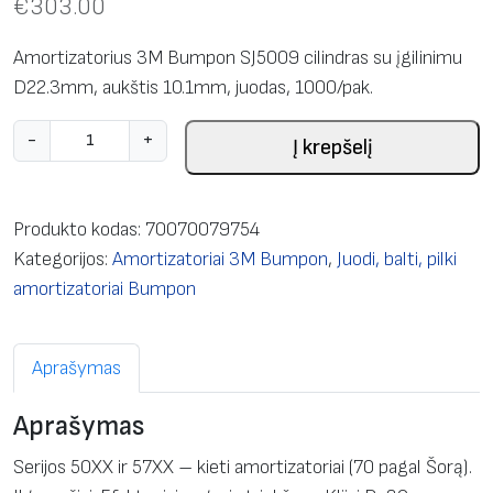
€
303.00
Amortizatorius 3M Bumpon SJ5009 cilindras su įgilinimu
D22.3mm, aukštis 10.1mm, juodas, 1000/pak.
p
-
+
Į krepšelį
r
o
d
Produkto kodas:
70070079754
u
Kategorijos:
Amortizatoriai 3M Bumpon
,
Juodi, balti, pilki
k
amortizatoriai Bumpon
t
o
Aprašymas
k
i
Aprašymas
e
k
Serijos 50ХХ ir 57ХХ – kieti amortizatoriai (70 pagal Šorą).
i