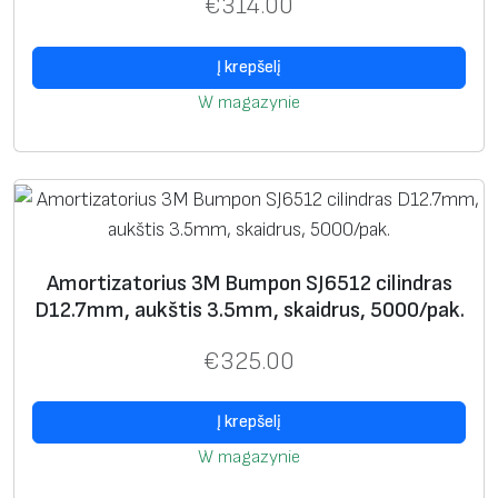
€
314.00
3
M
Į krepšelį
B
u
W magazynie
m
p
o
n
S
J
Amortizatorius 3M Bumpon SJ6512 cilindras
D12.7mm, aukštis 3.5mm, skaidrus, 5000/pak.
5
0
€
325.00
0
9
Į krepšelį
c
W magazynie
i
l