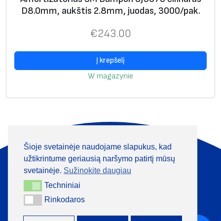
u
D8.0mm, aukštis 2.8mm, juodas, 3000/pak.
D
2
€
243.00
2
.
Į krepšelį
3
W magazynie
m
m
,
a
u
Šioje svetainėje naudojame slapukus, kad
k
Apie mus
Produktai
užtikrintume geriausią naršymo patirtį mūsų
š
Informacija
Kontaktai
svetainėje.
Sužinokite daugiau
t
Techniniai
Techniniai
i
+370 313 41133
Rinkodaros
Rinkodaros
s
1