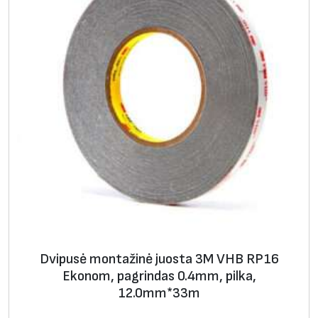
d
r
o
s
p
a
s
k
i
r
t
i
e
Dvipusė montažinė juosta 3M VHB RP16
s
Ekonom, pagrindas 0.4mm, pilka,
,
12.0mm*33m
u