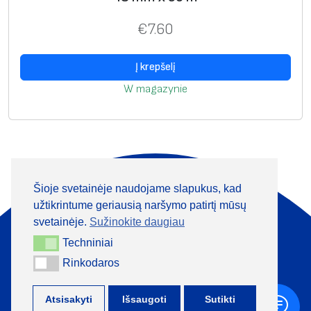
€
7.60
Į krepšelį
W magazynie
Šioje svetainėje naudojame slapukus, kad
Apie mus
Produktai
užtikrintume geriausią naršymo patirtį mūsų
Informacija
Kontaktai
svetainėje.
Sužinokite daugiau
Techniniai
Techniniai
+370 313 41133
Rinkodaros
Rinkodaros
Atsisakyti
Išsaugoti
Sutikti