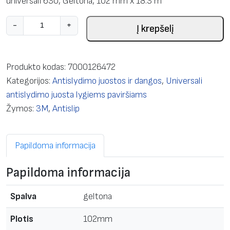
universali 630, Geltona, 102 mm x 18.3 m
p
-
+
Į krepšelį
r
o
d
Produkto kodas:
7000126472
u
Kategorijos:
Antislydimo juostos ir dangos
,
Universali
k
antislydimo juosta lygiems paviršiams
t
Žymos:
3M
,
Antislip
o
k
Papildoma informacija
i
e
Papildoma informacija
k
i
Spalva
geltona
s
:
Plotis
102mm