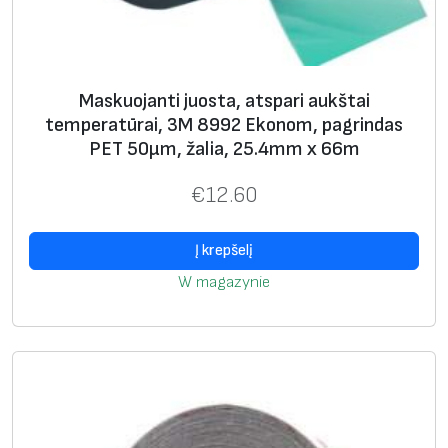
3
M
S
a
Maskuojanti juosta, atspari aukštai
f
temperatūrai, 3M 8992 Ekonom, pagrindas
e
РЕТ 50μm, žalia, 25.4mm x 66m
t
€
12.60
y
-
Į krepšelį
W
a
W magazynie
l
k
,
B
e
n