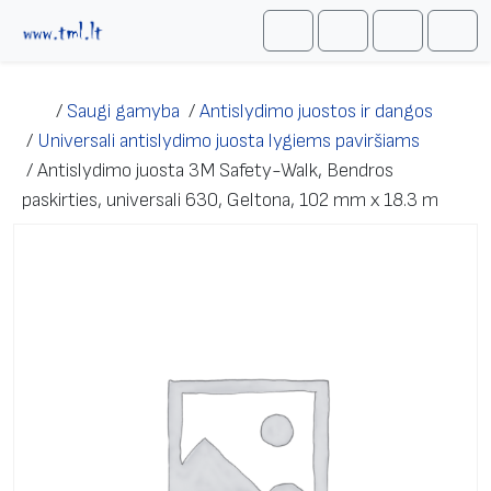
Skip to content
Me
Cart
Search
Account
/
Saugi gamyba
/
Antislydimo juostos ir dangos
/
Universali antislydimo juosta lygiems paviršiams
/
Antislydimo juosta 3M Safety-Walk, Bendros
paskirties, universali 630, Geltona, 102 mm x 18.3 m