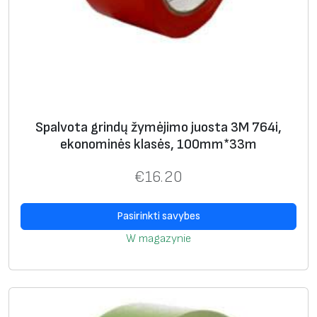
o
n
a
,
1
0
Spalvota grindų žymėjimo juosta 3M 764i,
2
ekonominės klasės, 100mm*33m
m
m
€
16.20
x
1
Pasirinkti savybes
8
W magazynie
.
3
m