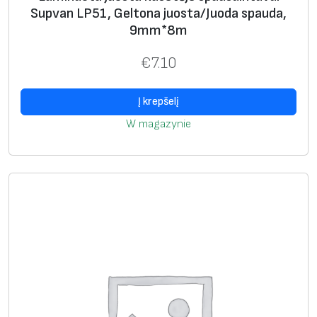
v
Supvan LP51, Geltona juosta/Juoda spauda,
u
9mm*8m
i
€
7.10
S
u
Į krepšelį
p
v
W magazynie
a
n
L
P
5
1
,
S
k
a