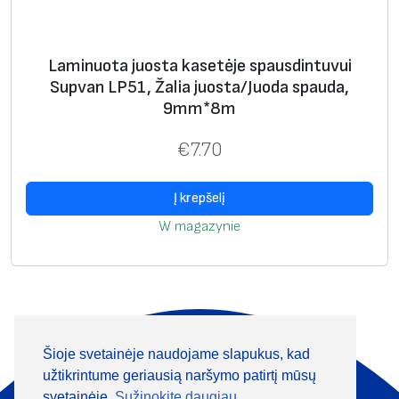
Laminuota juosta kasetėje spausdintuvui
Supvan LP51, Žalia juosta/Juoda spauda,
9mm*8m
€
7.70
Į krepšelį
W magazynie
Šioje svetainėje naudojame slapukus, kad
Apie mus
Produktai
užtikrintume geriausią naršymo patirtį mūsų
Informacija
Kontaktai
svetainėje.
Sužinokite daugiau