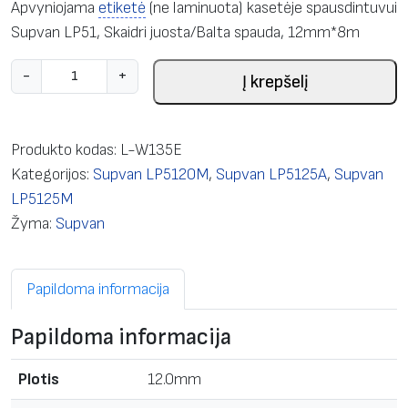
Apvyniojama
etiketė
(ne laminuota) kasetėje spausdintuvui
Supvan LP51, Skaidri juosta/Balta spauda, 12mm*8m
p
-
+
Į krepšelį
r
o
d
Produkto kodas:
L-W135E
u
Kategorijos:
Supvan LP5120M
,
Supvan LP5125A
,
Supvan
k
LP5125M
t
Žyma:
Supvan
o
k
Papildoma informacija
i
e
Papildoma informacija
k
i
Plotis
12.0mm
s