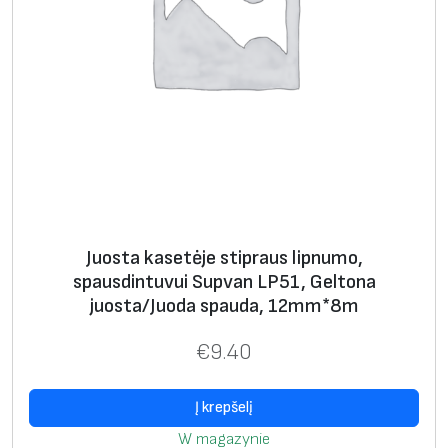
i
d
r
i
j
u
o
s
t
Juosta kasetėje stipraus lipnumo,
a
spausdintuvui Supvan LP51, Geltona
/
juosta/Juoda spauda, 12mm*8m
B
a
€
9.40
l
t
Į krepšelį
a
W magazynie