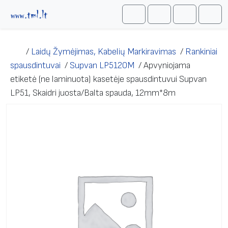
Skip to content
Me
Cart
Search
Account
/
Laidų Žymėjimas, Kabelių Markiravimas
/
Rankiniai
spausdintuvai
/
Supvan LP5120M
/
Apvyniojama
etiketė (ne laminuota) kasetėje spausdintuvui Supvan
LP51, Skaidri juosta/Balta spauda, 12mm*8m