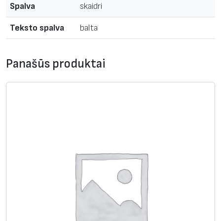
:
Spalva
skaidri
A
Teksto spalva
balta
p
v
y
Panašūs produktai
n
i
o
j
a
m
a
e
t
i
k
e