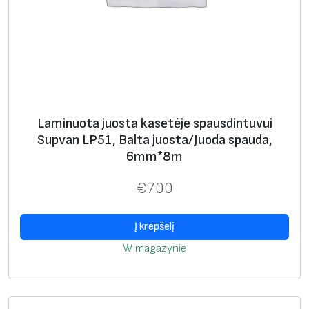
t
ė
(
n
e
l
Laminuota juosta kasetėje spausdintuvui
a
Supvan LP51, Balta juosta/Juoda spauda,
m
6mm*8m
i
n
€
7.00
u
o
Į krepšelį
t
W magazynie
a
)
k